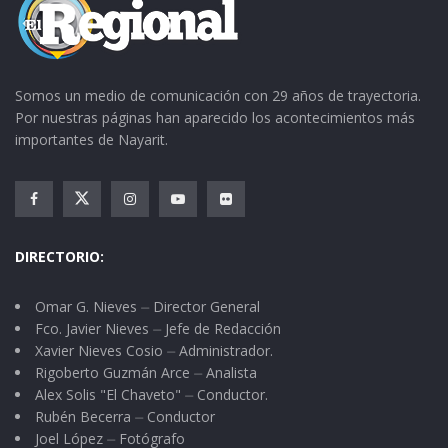
“Democracia y justicia social” y “Una patria ordenada y
generosa y una vida mejor y más digna para todos”.
No, no es que todos los partidos sean buenos, y que
Somos un medio de comunicación con 29 años de trayectoria.
todo dependa de los actores políticos, es que debe
Por nuestras páginas han aparecido los acontecimientos más
importantes de Nayarit.
haber una conjunción entre los movimientos sociales
de vanguardia y las personas que lo encabezan. Una
cosa es querer ganarse el cielo, y otra cosa es saber
cómo lograrlo. Estos dos partidos que han gobernado a
DIRECTORIO:
México ya demostraron que no saben cómo.
Omar G. Nieves ⏤ Director General
Fco. Javier Nieves ⏤ Jefe de Redacción
Xavier Nieves Cosio ⏤ Administrador.
Rigoberto Guzmán Arce ⏤ Analista
Alex Solis "El Chaveto" ⏤ Conductor.
Rubén Becerra ⏤ Conductor
Joel López ⏤ Fotógrafo