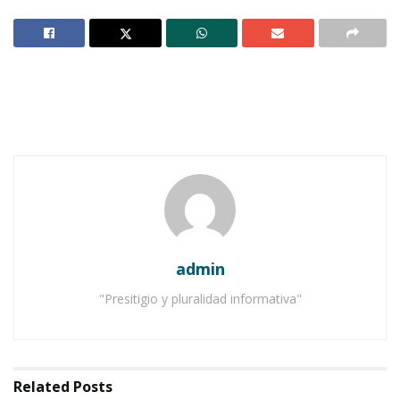
Notas Relacionadas
Ahuacatlán celebrá el día de Reyes con rosca y
chocolate
Buena tarde taurina en Ahuacatlán
El 13 de agosto de 1958 Fidel Castro cumplía 32 años de
edad en un lugar llamado Las Vegas de Jibacoa, en la
sierra maestra. En ese entonces Celia Sánchez le
admin
preparó una pequeña sorpresa al comandante, quien
para entonces ya era una celebridad debido a sus
"Presitigio y pluralidad informativa"
cualidades de estratega militar y político extraordinario
en la conducción de la revolución que, meses más tarde,
derrotó a la dictadura de Fulgencio Batista.
Related
Posts