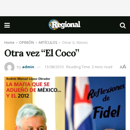
Home
OPINIÓN
ARTÍCULOS
Omar G. Nieves
Otra vez “El Coco”
A
by
admin
13/08/2010
Reading Time: 3 mins read
A