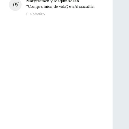
Marycarmen y Joaquín sellan
“Compromiso de vida”, en Ahuacatlán
0 SHARES