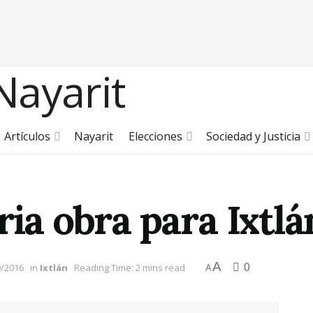
Artículos
Nayarit
Elecciones
Sociedad y Justicia
ria obra para Ixtlá
A
0
9/2016
in
Ixtlán
Reading Time: 2 mins read
A