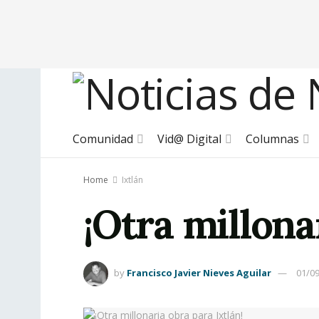
Comunidad
Vid@ Digital
Columnas
Home
Ixtlán
¡Otra millona
by
Francisco Javier Nieves Aguilar
01/0