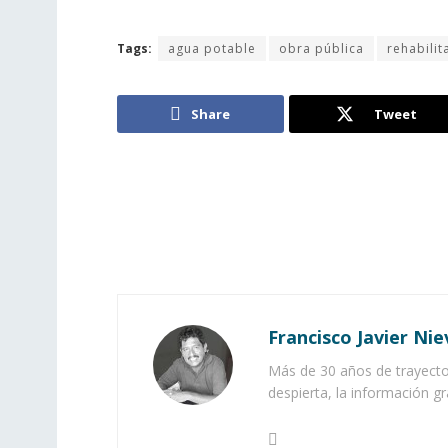
Tags:
agua potable
obra pública
rehabilit
Share
Tweet
Francisco Javier Nie
Más de 30 años de trayector
despierta, la información gr