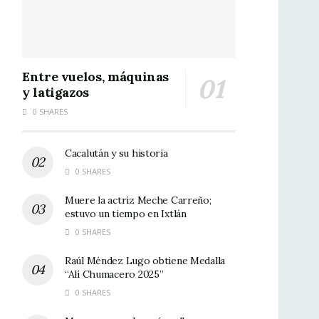
Entre vuelos, máquinas
y latigazos
0 SHARES
Cacalután y su historia
0 SHARES
Muere la actriz Meche Carreño;
estuvo un tiempo en Ixtlán
0 SHARES
Raúl Méndez Lugo obtiene Medalla
“Alí Chumacero 2025”
0 SHARES