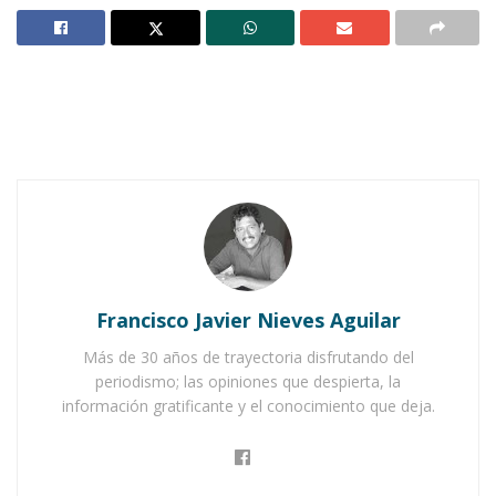
Notas Relacionadas
Memo Ramírez supervisa obras que transforman
Ixtlán
Ahuacatlán avanza con obras que transforman
vidas
F
undada hace apenas unos años por
iniciativa de
Omar G. Nieves
, la
colonia
Vientos de Octubre
, ubicada al
Francisco Javier Nieves Aguilar
extremo norte de
Ahuacatlán
, sigue dando
Más de 30 años de trayectoria disfrutando del
pasos firmes hacia su desarrollo.
periodismo; las opiniones que despierta, la
información gratificante y el conocimiento que deja.
A pesar de la distancia y las dificultades, el
esfuerzo conjunto del gobierno municipal está
logrando que los servicios lleguen, poco a poco,