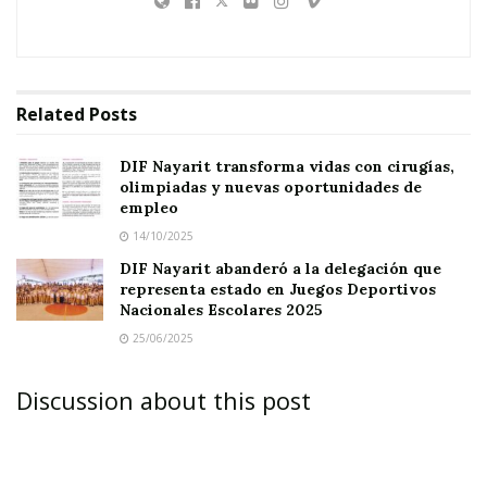
familias nayaritas.
Bajo la indicación de su titular, las puertas
permanecen abiertas para aquellas personas
Related
Posts
que presenten algún síntoma asociado con la
depresión, ansiedad y pérdida, entre otros;
DIF Nayarit transforma vidas con cirugías,
olimpiadas y nuevas oportunidades de
especialmente durante las fechas navideñas y
empleo
de inicio de año, quienes recibirán una atención
14/10/2025
digna, de calidad y respetuosa ante su
DIF Nayarit abanderó a la delegación que
representa estado en Juegos Deportivos
necesidad.
Nacionales Escolares 2025
25/06/2025
Discussion about this post
Las y los interesados, pueden acudir a las
instalaciones del Sistema DIF Nayarit, ubicadas