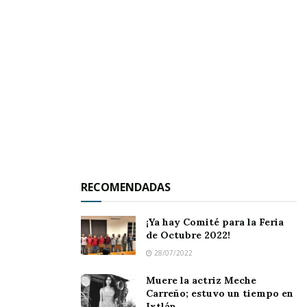
el Blvd. Luis Donaldo Colosio # 93, colonia
ciudad Industrial, en Tepic; comunicarse a la
línea 311 129 5100 o bien, acercarse a su DIF
municipal, donde también se ofrece el servicio
gratuito.
RECOMENDADAS
¡Ya hay Comité para la Feria
de Octubre 2022!
28/07/2022
Muere la actriz Meche
Carreño; estuvo un tiempo en
Ixtlán