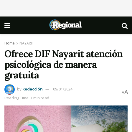
Home
NAYARIT
Ofrece DIF Nayarit atención
psicológica de manera
gratuita
by
Redacción
09/01/2024
A
A
Reading Time: 1 min read