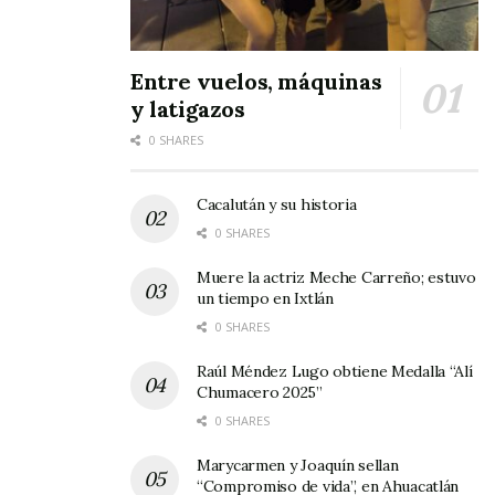
Entre vuelos, máquinas
y latigazos
0 SHARES
Cacalután y su historia
0 SHARES
Muere la actriz Meche Carreño; estuvo
un tiempo en Ixtlán
0 SHARES
Raúl Méndez Lugo obtiene Medalla “Alí
Chumacero 2025”
0 SHARES
Marycarmen y Joaquín sellan
“Compromiso de vida”, en Ahuacatlán