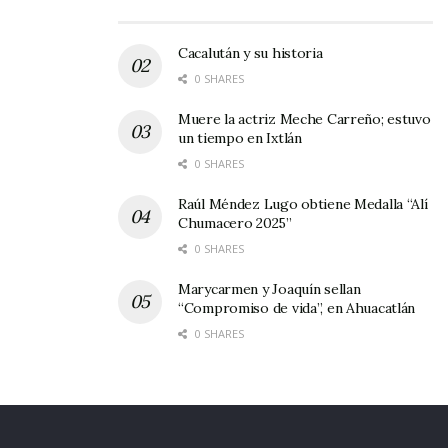
Después de estos resultados, los afortunados
son Nueva España, Uzeta, Real Estancia y el
Cacalután y su historia
conjunto del Rosario. Hoy en la casa del
0 SHARES
deportista se programan los horarios de los
Muere la actriz Meche Carreño; estuvo
partidos de ida de las semifinales.
un tiempo en Ixtlán
0 SHARES
Raúl Méndez Lugo obtiene Medalla “Alí
Chumacero 2025”
0 SHARES
Marycarmen y Joaquín sellan
“Compromiso de vida”, en Ahuacatlán
0 SHARES