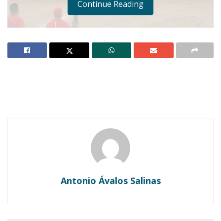
Continue Reading
Notas Relacionadas
Ahuacatlán celebrá el día de Reyes con rosca y
chocolate
Buena tarde taurina en Ahuacatlán
Antonio Ávalos Salinas