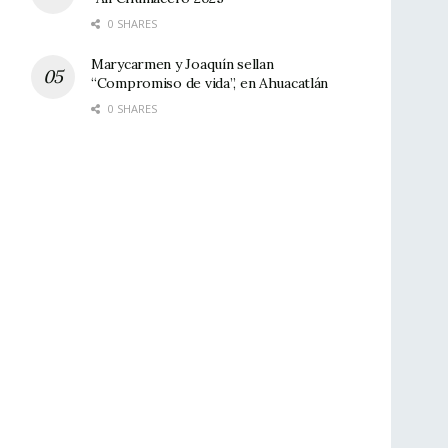
0 SHARES
Marycarmen y Joaquín sellan
“Compromiso de vida”, en Ahuacatlán
0 SHARES