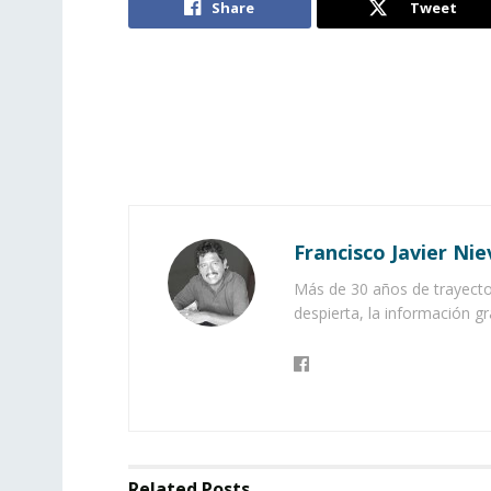
Share
Tweet
Francisco Javier Nie
Más de 30 años de trayector
despierta, la información gr
Related
Posts