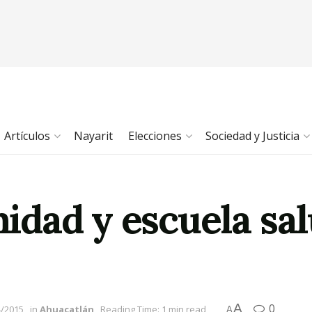
Artículos
Nayarit
Elecciones
Sociedad y Justicia
dad y escuela sal
A
0
4/2015
in
Ahuacatlán
Reading Time: 1 min read
A