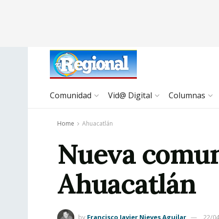
Comunidad
Vid@ Digital
Columnas
Home
Ahuacatlán
Nueva comuni
Ahuacatlán
by
Francisco Javier Nieves Aguilar
22/0