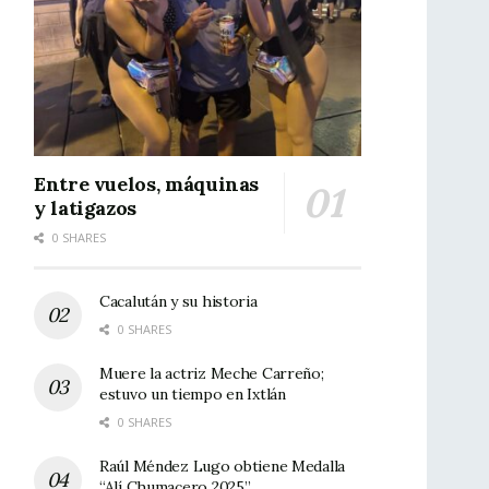
Entre vuelos, máquinas
y latigazos
0 SHARES
Cacalután y su historia
0 SHARES
Muere la actriz Meche Carreño;
estuvo un tiempo en Ixtlán
0 SHARES
Raúl Méndez Lugo obtiene Medalla
“Alí Chumacero 2025”