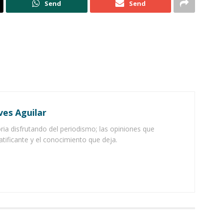
Send
Send
ves Aguilar
ia disfrutando del periodismo; las opiniones que
atificante y el conocimiento que deja.