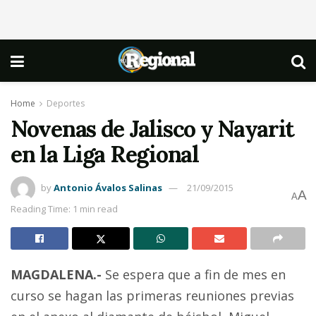
Home
Deportes
Novenas de Jalisco y Nayarit
en la Liga Regional
by
Antonio Ávalos Salinas
21/09/2015
A
A
Reading Time: 1 min read
MAGDALENA.-
Se espera que a fin de mes en
curso se hagan las primeras reuniones previas