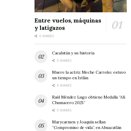
Entre vuelos, máquinas
y latigazos
0 SHARES
Cacalután y su historia
0 SHARES
Muere la actriz Meche Carreño; estuvo
un tiempo en Ixtlán
0 SHARES
Raúl Méndez Lugo obtiene Medalla “Alí
Chumacero 2025”
0 SHARES
Marycarmen y Joaquín sellan
“Compromiso de vida”, en Ahuacatlán