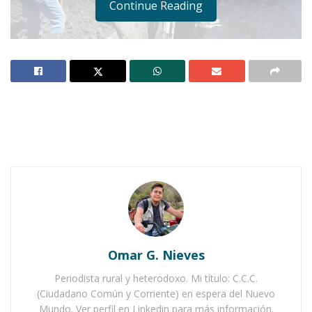
Continue Reading
Notas Relacionadas
Ahuacatlán celebrá el día de Reyes con rosca y
chocolate
Buena tarde taurina en Ahuacatlán
Omar G. Nieves
Periodista rural y heterodoxo. Mi título: C.C.C.
(Ciudadano Común y Corriente) en espera del Nuevo
Mundo. Ver perfil en Linkedin para más información.