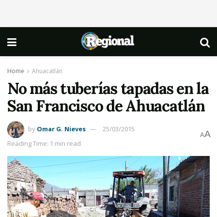
Home
Ahuacatlán
No más tuberías tapadas en la
San Francisco de Ahuacatlán
by
Omar G. Nieves
25/03/2015
A
A
Reading Time: 1 min read