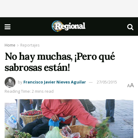
Home
Reportajes
No hay muchas, ¡Pero qué
sabrosas están!
by
Francisco Javier Nieves Aguilar
27/05/2015
A
A
Reading Time: 2 mins read