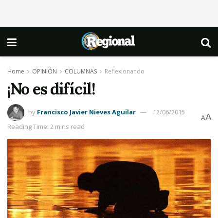
Home
OPINIÓN
COLUMNAS
Reflexionando
¡No es difícil!
by
Francisco Javier Nieves Aguilar
12/06/2015
A
A
Reading Time: 2 mins read