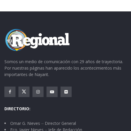
socorro y toda respuesta. Es fácil acudir a Dios
en cualquier emergencia de la vida cuando El es
nuestro amigo de todos los días, es decir,
cuando vivimos acostumbrados a la oración.
¿Cómo logramos eso? Buscando Su amistad,
entregándole nuestra voluntad, nuestro afecto
y nuestra confianza. No es difícil; Dios nos está
Somos un medio de comunicación con 29 años de trayectoria.
esperando.
Por nuestras páginas han aparecido los acontecimientos más
importantes de Nayarit.
DIRECTORIO:
Omar G. Nieves ⏤ Director General
Fco. Javier Nieves ⏤ Jefe de Redacción