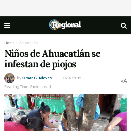
Home
Ahuacatlán
Niños de Ahuacatlán se
infestan de piojos
by
Omar G. Nieves
17/02/2015
A
A
Reading Time: 2 mins read