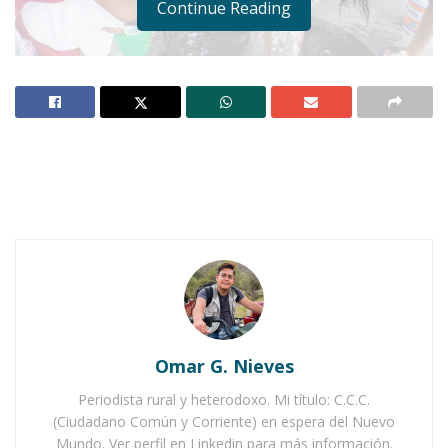
Continue Reading
Notas Relacionadas
Ahuacatlán celebrá el día de Reyes con rosca y
chocolate
Buena tarde taurina en Ahuacatlán
Omar G. Nieves
Periodista rural y heterodoxo. Mi título: C.C.C.
(Ciudadano Común y Corriente) en espera del Nuevo
Mundo. Ver perfil en Linkedin para más información.