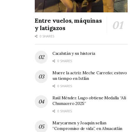
Finalmente, esta situación que ha
abochornados a decenas de niños que se han
Entre vuelos, máquinas
sometido al lavado de cabello frente a toda la
y latigazos
escuela, se sabe que es contagiosa. Ahora
0 SHARES
mismo el que escribe esta nota siente pasos en
la azotea e involuntariamente tiene que
Cacalután y su historia
rascarse la maceta a cada rato.
0 SHARES
Muere la actriz Meche Carreño; estuvo
un tiempo en Ixtlán
0 SHARES
Raúl Méndez Lugo obtiene Medalla “Alí
Chumacero 2025”
0 SHARES
Marycarmen y Joaquín sellan
“Compromiso de vida”, en Ahuacatlán