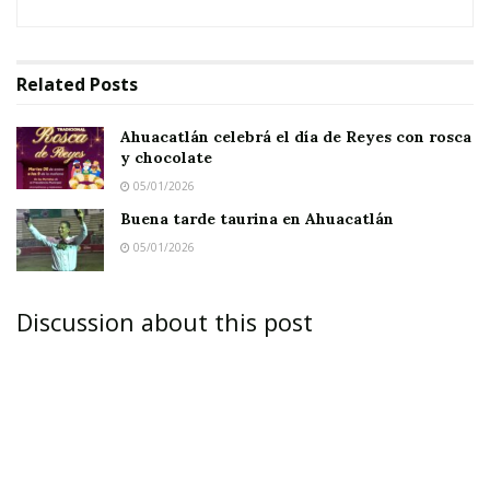
de la División de Investigaciones de la Policía
Nayarit.
Related
Posts
Notas Relacionadas
Ahuacatlán celebrá el día de Reyes con rosca
Ahuacatlán celebrá el día de Reyes con rosca y
y chocolate
chocolate
05/01/2026
Buena tarde taurina en Ahuacatlán
Buena tarde taurina en Ahuacatlán
05/01/2026
La muchacha relató que serían
aproximadamente las 3:00 de la tarde de ayer,
Discussion about this post
cuando José Miguel, ella y otros amigos más,
llegaron al restaurante “La Ramada de Don
Pancho”, dónde se dispusieron a comer. Fue ahí
donde comenzaron a ingerir bebidas
embriagantes. Después – dijo –, se retiraron del