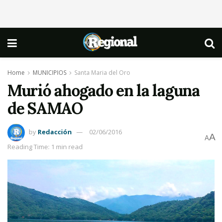
Home
MUNICIPIOS
Santa Maria del Oro
Murió ahogado en la laguna
de SAMAO
by
Redacción
02/06/2016
A
A
Reading Time: 1 min read