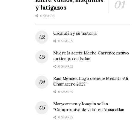
y latigazos
0 SHARES
Cacalután y su historia
0 SHARES
Muere la actriz Meche Carreño; estuvo
un tiempo en Ixtlán
0 SHARES
Raúl Méndez Lugo obtiene Medalla “Alí
Chumacero 2025”
0 SHARES
Marycarmen y Joaquín sellan
“Compromiso de vida”, en Ahuacatlán
0 SHARES