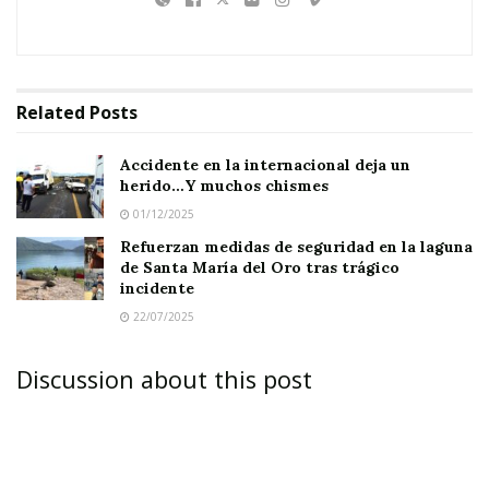
Notas Relacionadas
Accidente en la internacional deja un herido…Y
muchos chismes
Related
Posts
Refuerzan medidas de seguridad en la laguna de
Santa María del Oro tras trágico incidente
Accidente en la internacional deja un
herido…Y muchos chismes
01/12/2025
Refuerzan medidas de seguridad en la laguna
de Santa María del Oro tras trágico
incidente
Tags:
accidente
policíacas
22/07/2025
Discussion about this post