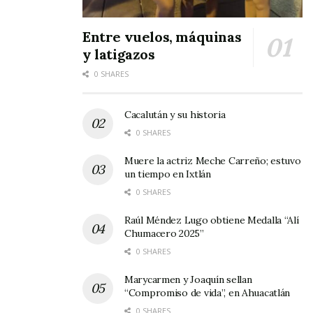
Entre vuelos, máquinas
y latigazos
0 SHARES
Cacalután y su historia
0 SHARES
Muere la actriz Meche Carreño; estuvo
un tiempo en Ixtlán
0 SHARES
Raúl Méndez Lugo obtiene Medalla “Alí
Chumacero 2025”
0 SHARES
Marycarmen y Joaquín sellan
“Compromiso de vida”, en Ahuacatlán
0 SHARES