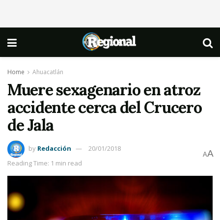
Home
Ahuacatlán
Muere sexagenario en atroz
accidente cerca del Crucero
de Jala
by
Redacción
20/01/2018
A
A
Reading Time: 1 min read