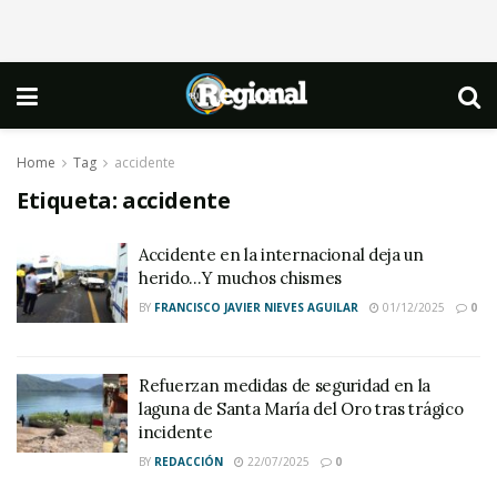
Home
Tag
accidente
Etiqueta:
accidente
Accidente en la internacional deja un
herido…Y muchos chismes
BY
FRANCISCO JAVIER NIEVES AGUILAR
01/12/2025
0
Refuerzan medidas de seguridad en la
laguna de Santa María del Oro tras trágico
incidente
BY
REDACCIÓN
22/07/2025
0