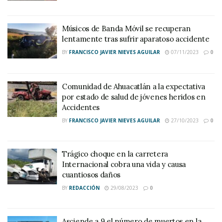
Músicos de Banda Móvil se recuperan
lentamente tras sufrir aparatoso accidente
BY
FRANCISCO JAVIER NIEVES AGUILAR
07/11/2023
0
Comunidad de Ahuacatlán a la expectativa
por estado de salud de jóvenes heridos en
Accidentes
BY
FRANCISCO JAVIER NIEVES AGUILAR
27/10/2023
0
Trágico choque en la carretera
Internacional cobra una vida y causa
cuantiosos daños
BY
REDACCIÓN
29/08/2023
0
Asciende a 9 el número de muertos en la