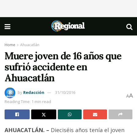
Home
Ahuacatlán
Muere joven de 16 años que
sufrió accidente en
Ahuacatlán
by
Redacción
31/10/2016
A
A
Reading Time: 1 min read
AHUACATLÁN. –
Dieciséis años tenía el joven