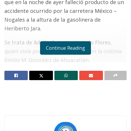
que en la noche de ayer falleció producto de un
accidente ocurrido por la carretera México –
Nogales a la altura de la gasolinera de
Heriberto Jara.
Se trata de Adrián Ernesto Hurtado Flores,
Continue Reading
quien vivía por la calle Río Lerma, en la colonia
Emilio M. González de Ahuacatlán.
Notas Relacionadas
Accidente en la internacional deja un herido…Y
muchos chismes
Refuerzan medidas de seguridad en la laguna de
Santa María del Oro tras trágico incidente
Adrián viajaba en una motocicleta cuando fue