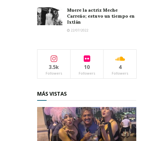
Muere la actriz Meche
Carreño; estuvo un tiempo en
Ixtlán
22/07/2022
3.5k
10
4
Followers
Followers
Followers
MÁS VISTAS