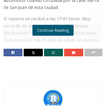
automotor cuando circulaba por la calle Sierra
de San Juan de esta ciudad.
El reporte se recibió a las 17:47 horas. Muy
cerca de las oficinas del CONAFE (Consejo
Continue Reading
Nacional de Fomento Educativo), Aníbal Josué
Solís González, de 25 años de edad, se cayó de
una motocicleta quedando con varias heridas.
Notas Relacionadas
Ahuacatlán celebrá el día de Reyes con rosca y
chocolate
Buena tarde taurina en Ahuacatlán
Socorristas de la Cruz Roja se trasladaron al
lugar del incidente encontrando a Solís