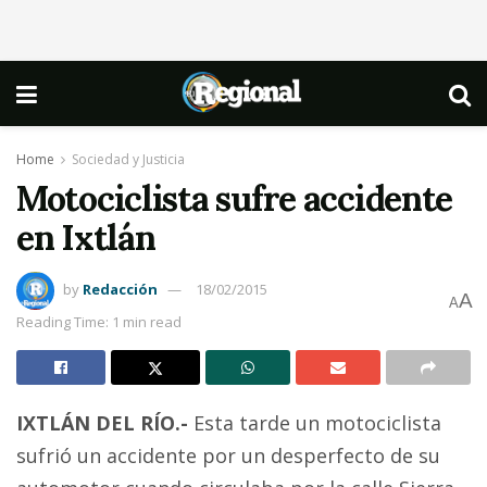
Home
Sociedad y Justicia
Motociclista sufre accidente
en Ixtlán
by
Redacción
18/02/2015
A
A
Reading Time: 1 min read
IXTLÁN DEL RÍO.-
Esta tarde un motociclista
sufrió un accidente por un desperfecto de su