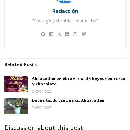
González con una luxación en el tobillo. Por lo
Redacción
que tuvo que ser trasladado al Hospital Integral
"Presitigio y pluralidad informativa"
Comunitario para recibir atención médica.
Related
Posts
Ahuacatlán celebrá el día de Reyes con rosca
y chocolate
05/01/2026
Buena tarde taurina en Ahuacatlán
05/01/2026
Discussion about this post