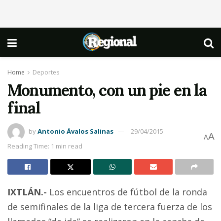
Home
Deportes
Monumento, con un pie en la
final
by
Antonio Ávalos Salinas
29/04/2015
A
A
Reading Time: 1 min read
IXTLÁN.-
Los encuentros de fútbol de la ronda
de semifinales de la liga de tercera fuerza de los