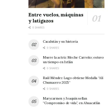
Entre vuelos, máquinas
y latigazos
0 SHARES
Cacalután y su historia
0 SHARES
Muere la actriz Meche Carreño; estuvo
un tiempo en Ixtlán
0 SHARES
Raúl Méndez Lugo obtiene Medalla “Alí
Chumacero 2025”
0 SHARES
Marycarmen y Joaquín sellan
“Compromiso de vida”, en Ahuacatlán