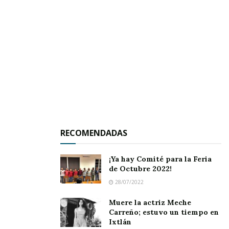
Por otra parte, en el segundo partido, los
Azules del Siete Esquinas perdieron ante el
plantel del Rosario con un marcador de tres
tantos por cero, pues no supieron aprovechar
su condición de local.
RECOMENDADAS
¡Ya hay Comité para la Feria
de Octubre 2022!
28/07/2022
Muere la actriz Meche
Carreño; estuvo un tiempo en
Ixtlán