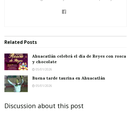
Ella es muy inquieta, no es huraña. Sonríe con
facilidad y pronuncia muchas frases propias de
adultos.
Juanito, su hermano, apenas sí tiene cuatro
Related
Posts
meses, pero ya hace borucas. Miro sus videos y
observo su inocente sonrisa.
Ahuacatlán celebrá el día de Reyes con rosca
y chocolate
05/01/2026
Buena tarde taurina en Ahuacatlán
05/01/2026
El pasado jueves su mamá me envió una imagen
donde dice: “Los quiero abuelitos”, y fue de esa
Discussion about this post
manera cómo reparé en la fecha, es decir, en el
Día del Abuelo.