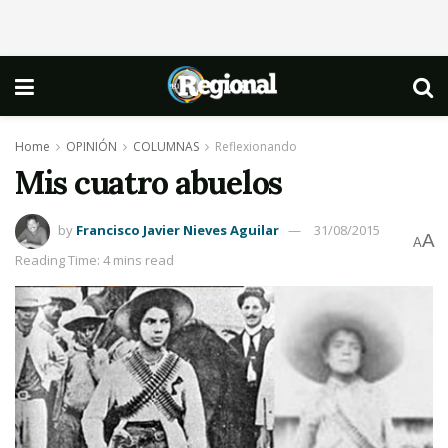
Home
OPINIÓN
COLUMNAS
Reflexionando
Mis cuatro abuelos
by
Francisco Javier Nieves Aguilar
31/08/2015
A
A
Reading Time: 4 mins read