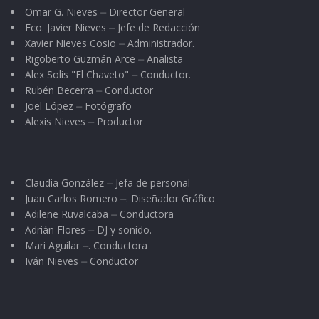
Omar G. Nieves ⏤ Director General
Al parecer corrió con mucha suerte, pues de
Fco. Javier Nieves ⏤ Jefe de Redacción
inmediato fue dado de alta en las tropas de
Xavier Nieves Cosio ⏤ Administrador.
Rigoberto Guzmán Arce ⏤ Analista
Pancho Villa. A sus superiores les causaba
Alex Solis "El Chaveto" ⏤ Conductor.
gracia que un chico de apenas 14 años hubiera
Rubén Becerra ⏤ Conductor
solicitado su ingreso a las huestes del General.
Joel López ⏤ Fotógrafo
Alexis Nieves ⏤ Productor
Mi abuelo anduvo en la reyerta revolucionaria al
lado de Pancho Villa. Una ocasión, durante un
enfrentamiento, tuvo el buen tino de recostarse
Claudia González ⏤ Jefa de personal
Juan Carlos Romero ⏤. Diseñador Gráfico
en medio de los surcos, simulando que lo
Adilene Ruvalcaba ⏤ Conductora
habían matado.
Adrián Flores ⏤ DJ y sonido.
Mari Aguilar ⏤. Conductora
Después de tres o cuatro años se le ocurrió
Iván Nieves ⏤ Conductor
desertar; dejó de lado carabina y carrillera; pero
antes enamoró a una preciosa mujer