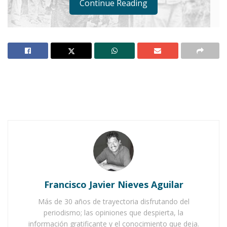
Continue Reading
Ilsy Jakelin, mi nieta, ya va a la escuela. Se
inscribió en un Jardín de Niños donde también
se imparte inglés.
Notas Relacionadas
Ahuacatlán celebrá el día de Reyes con rosca y
Francisco Javier Nieves Aguilar
chocolate
Más de 30 años de trayectoria disfrutando del
Buena tarde taurina en Ahuacatlán
periodismo; las opiniones que despierta, la
información gratificante y el conocimiento que deja.