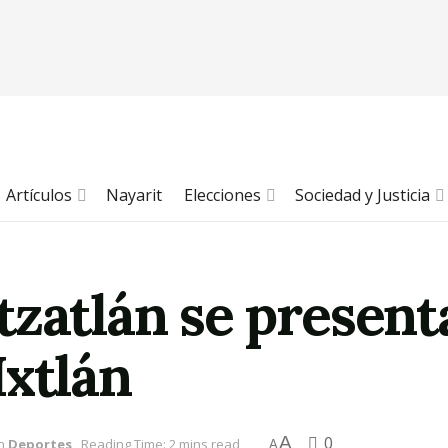
Artículos
Nayarit
Elecciones
Sociedad y Justicia
zatlán se present
Ixtlán
A
0
n
Deportes
Reading Time: 2 mins read
A