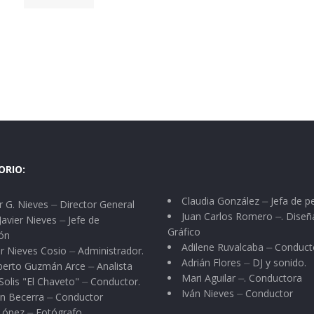
ORIO:
Claudia González ⏤ Jefa de p
 G. Nieves ⏤ Director General
Juan Carlos Romero ⏤. Diseñ
Javier Nieves ⏤ Jefe de
Gráfico
ón
Adilene Ruvalcaba ⏤ Conduct
r Nieves Cosio ⏤ Administrador.
Adrián Flores ⏤ DJ y sonido.
berto Guzmán Arce ⏤ Analista
Mari Aguilar ⏤. Conductora
Solis "El Chaveto" ⏤ Conductor.
Iván Nieves ⏤ Conductor
n Becerra ⏤ Conductor
 López ⏤ Fotógrafo