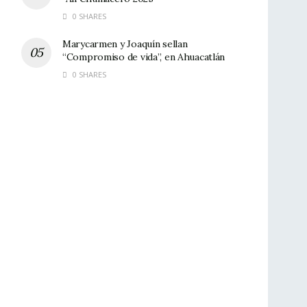
0 SHARES
Marycarmen y Joaquín sellan
“Compromiso de vida”, en Ahuacatlán
0 SHARES