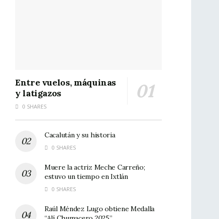
Entre vuelos, máquinas
y latigazos
0 SHARES
Cacalután y su historia
0 SHARES
Muere la actriz Meche Carreño;
estuvo un tiempo en Ixtlán
0 SHARES
Raúl Méndez Lugo obtiene Medalla
“Alí Chumacero 2025”