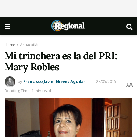
Home
Ahuacatlán
Mi trinchera es la del PRI:
Mary Robles
by
Francisco Javier Nieves Aguilar
27/05/2015
A
A
Reading Time: 1 min read