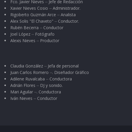
Fco. Javier Nieves ⏤ Jefe de Redacción
Dios en nuestro territorio de las pobrezas. Yo
Xavier Nieves Cosio ⏤ Administrador.
no me dejaba pedía otro más.
Rigoberto Guzmán Arce ⏤ Analista
Alex Solis "El Chaveto" ⏤ Conductor.
Asistir a uno de los lugares más hechizantes
Rubén Becerra ⏤ Conductor
Joel López ⏤ Fotógrafo
cuando era una orgia de comer, porque estaban
Alexis Nieves ⏤ Productor
los churros al salir y ese batido de harina,
manteca que embutían en una enorme jeringa
de metal para rociar en un cazo que hervía en
Claudia González ⏤ Jefa de personal
su capacidad para el chillido cuando ya estaban
Juan Carlos Romero ⏤. Diseñador Gráfico
Adilene Ruvalcaba ⏤ Conductora
listos para cazarlos y cortarlos y después
Adrián Flores ⏤ DJ y sonido.
revolcarlos en una cama azucarada.
Mari Aguilar ⏤. Conductora
Iván Nieves ⏤ Conductor
Era una atracción aparte de ir al circo. Regresar
ya desayunado o llegar, todavía teníamos
hambre, al mercado nuevo y estar sentado en
uno de los locales más significativos: las