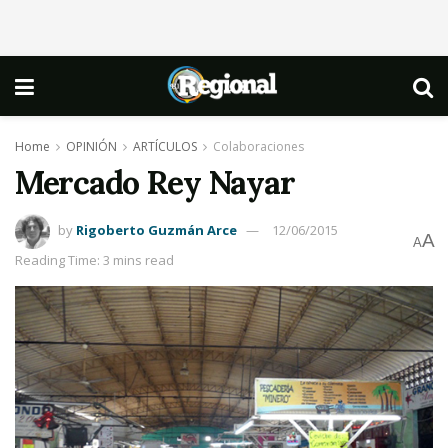
Home
OPINIÓN
ARTÍCULOS
Colaboraciones
Mercado Rey Nayar
by
Rigoberto Guzmán Arce
12/06/2015
A
A
Reading Time: 3 mins read