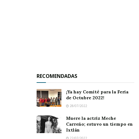
Durante el anuncio oficial, la
secretaria general
de Gobierno, Rocío Esther González García,
subrayó la importancia de esta ruta como un
logro de gestión y una puerta directa al
mercado estadounidense. “Esta es una ruta que
RECOMENDADAS
nos conecta con una de las ciudades más
dinámicas de Estados Unidos y, al mismo
¡Ya hay Comité para la Feria
tiempo, nos posiciona estratégicamente ante el
de Octubre 2022!
mundo”, señaló.
28/07/2022
Muere la actriz Meche
Con esta nueva conexión, el
Aeropuerto
Carreño; estuvo un tiempo en
Ixtlán
Internacional de Tepic-Riviera Nayarit
22/07/2022