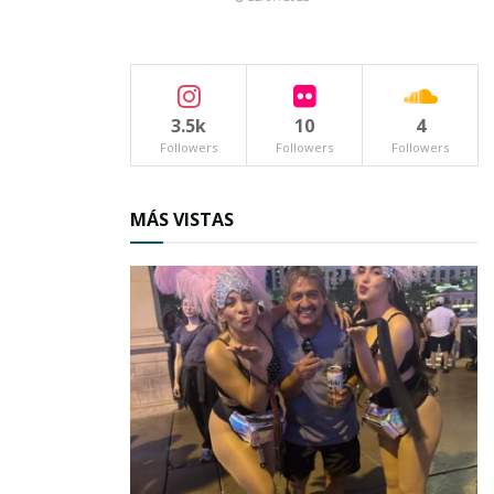
consolida su papel como un
punto clave del
Pacífico
mexicano, sumando a sus operaciones
los vuelos ya existentes hacia
Calgary y
Vancouver, en Canadá
.
3.5k
10
4
Followers
Followers
Followers
MÁS VISTAS
La inclusión de
Houston
no solo amplía la
oferta internacional, sino que fortalece el perfil
global del estado.