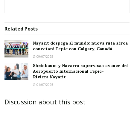
La nueva conexión aérea, que saldrá desde el
Aeropuerto Intercontinental George Bush
(IAH) en Texas
, responde a una visión de largo
Related
Posts
plazo impulsada por el gobernador
Miguel
Ángel Navarro Quintero
, quien ha apostado
Nayarit despega al mundo: nueva ruta aérea
por abrir nuevas vías de
desarrollo y
conectará Tepic con Calgary, Canadá
conectividad
para Nayarit.
09/07/2025
Sheinbaum y Navarro supervisan avance del
Aeropuerto Internacional Tepic-
Riviera Nayarit
01/07/2025
Discussion about this post