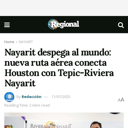
Home
NAYARIT
Nayarit despega al mundo:
nueva ruta aérea conecta
Houston con Tepic-Riviera
Nayarit
by
Redacción
11/07/2025
A
A
Reading Time: 2 mins read