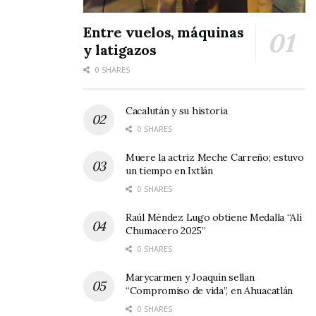
La apertura de esta ruta representa más que
Entre vuelos, máquinas
una línea en el mapa: es una declaración de
y latigazos
intenciones. Nayarit se proyecta como un
0 SHARES
destino
accesible, competitivo
y listo para
recibir al mundo.
Cacalután y su historia
0 SHARES
Tags:
Aeropuerto Tepic
Ruta aérea
Muere la actriz Meche Carreño; estuvo
un tiempo en Ixtlán
0 SHARES
Raúl Méndez Lugo obtiene Medalla “Alí
Chumacero 2025”
0 SHARES
Marycarmen y Joaquín sellan
“Compromiso de vida”, en Ahuacatlán
0 SHARES