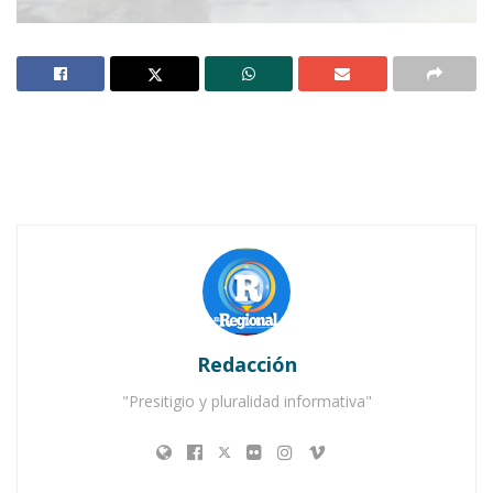
Foto ilustrativa o de ejemplo sacada de Internet
TUXPAN.-
Una enorme tristeza es la que en
estos momentos invade a los padres de
un
pequeño que murió por insolación y
deshidratación y cuyos hechos ocurrieron el
pasado sábado en la colonia El Beis, de la
cabecera municipal de Tuxpan.
El caso ha conmocionado de hecho a todos los
Redacción
sectores de la sociedad, pues este tipo de
"Presitigio y pluralidad informativa"
sucesos no son nada comunes. Más aún
sabiendo que el menor murió ¡adentro de un
carro!, según lo hacen saber los voceros de la