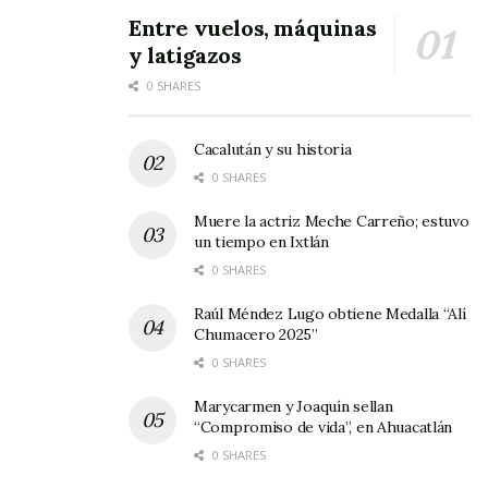
Entre vuelos, máquinas
y latigazos
0 SHARES
Cacalután y su historia
0 SHARES
Muere la actriz Meche Carreño; estuvo
un tiempo en Ixtlán
0 SHARES
Raúl Méndez Lugo obtiene Medalla “Alí
Chumacero 2025”
0 SHARES
Marycarmen y Joaquín sellan
“Compromiso de vida”, en Ahuacatlán
0 SHARES