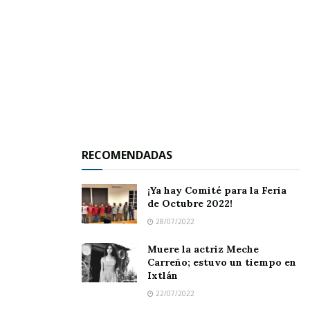
llevar…
RECOMENDADAS
¡Ya hay Comité para la Feria
de Octubre 2022!
28/07/2022
Avenida Aguamilpa en la colonia Ciudad
Muere la actriz Meche
Industrial | Click para ampliarla.
Carreño; estuvo un tiempo en
Ixtlán
Fue en ese momento cuando, al pagar, el ahora
22/07/2022