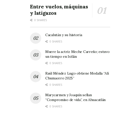
Entre vuelos, máquinas
y latigazos
0 SHARES
Cacalután y su historia
0 SHARES
Muere la actriz Meche Carreño; estuvo
un tiempo en Ixtlán
0 SHARES
Raúl Méndez Lugo obtiene Medalla “Alí
Chumacero 2025”
0 SHARES
Marycarmen y Joaquín sellan
“Compromiso de vida”, en Ahuacatlán
0 SHARES