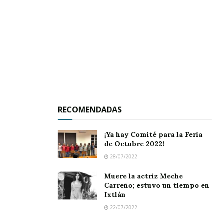
apostarle al deporte en cualquiera de sus
disciplinas, y destacó que con este tipo de
apoyo se da un paso más en la prevención del
delito, pues el fútbol es el deporte favorito de
los jóvenes.
Recordó que en Jala hay grandes talentos
quienes con este tipo de apoyos no solo se
RECOMENDADAS
benefician, sino que se activan y contagian a
otros en la sana afición al balompié.
¡Ya hay Comité para la Feria
de Octubre 2022!
28/07/2022
Muere la actriz Meche
Carreño; estuvo un tiempo en
Ixtlán
22/07/2022