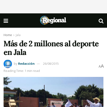
Home
Jala
Más de 2 millones al deporte
en Jala
by
Redacción
26/08/2015
A
A
Reading Time: 1 min read