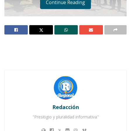
Continue Reading
► Se construirá una cancha de fútbol
rápido y se rehabilitará una que ya
existe en El Llanito de Jomulco.
JALA.-
Este martes el presidente municipal,
Redacción
Mario Villarreal, dio el banderazo para la
construcción de una cancha de fútbol rápido
"Presitigio y pluralidad informativa"
empastada, así como el empastado de otra que