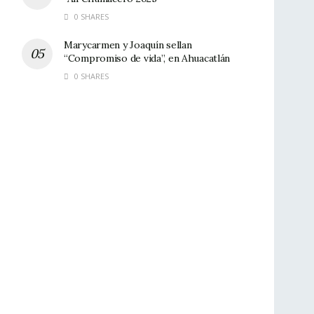
0 SHARES
Marycarmen y Joaquín sellan
“Compromiso de vida”, en Ahuacatlán
0 SHARES