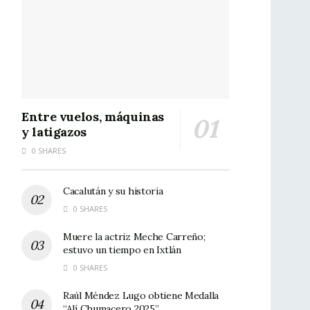
Entre vuelos, máquinas
y latigazos
0 SHARES
Cacalután y su historia
0 SHARES
Muere la actriz Meche Carreño;
estuvo un tiempo en Ixtlán
0 SHARES
Raúl Méndez Lugo obtiene Medalla
“Alí Chumacero 2025”