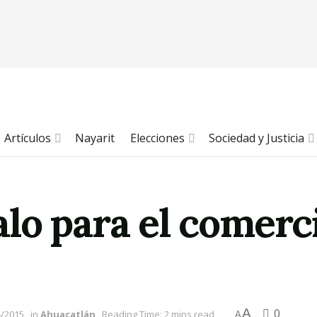
Artículos
Nayarit
Elecciones
Sociedad y Justicia
lo para el comerc
A
0
4/2015
in
Ahuacatlán
Reading Time: 2 mins read
A