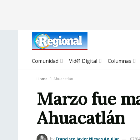
Comunidad
Vid@ Digital
Columnas
Home
Ahuacatlán
Marzo fue ma
Ahuacatlán
by
Francisco Javier Nieves Aguilar
07/0