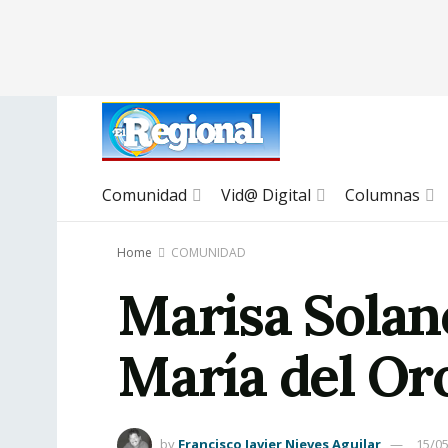
Comunidad
Vid@ Digital
Columnas
Home
COMUNIDAD
Marisa Solan
María del Or
by
Francisco Javier Nieves Aguilar
15/0