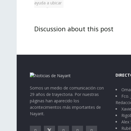
Discussion about this post
DIRECT
Somos un medio de comunicación con
Omar
29 años de trayectoria. Por nuestras
Fco. 
páginas han aparecido los
Redacci
acontecimientos más importantes de
Xavie
Nayarit.
Rigo
Alex 
Rubé