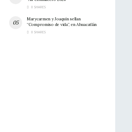
0 SHARES
Marycarmen y Joaquín sellan
“Compromiso de vida”, en Ahuacatlán
0 SHARES