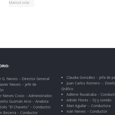
ORIO:
Claudia González ⏤ Jefa de p
 G. Nieves ⏤ Director General
Juan Carlos Romero ⏤. Diseñ
Javier Nieves ⏤ Jefe de
Gráfico
ón
Adilene Ruvalcaba ⏤ Conduct
r Nieves Cosio ⏤ Administrador.
Adrián Flores ⏤ DJ y sonido.
berto Guzmán Arce ⏤ Analista
Mari Aguilar ⏤. Conductora
Solis "El Chaveto" ⏤ Conductor.
Iván Nieves ⏤ Conductor
n Becerra ⏤ Conductor