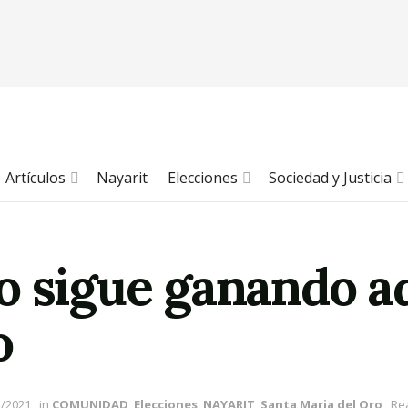
Artículos
Nayarit
Elecciones
Sociedad y Justicia
o sigue ganando ad
o
5/2021
in
COMUNIDAD
,
Elecciones
,
NAYARIT
,
Santa Maria del Oro
Rea