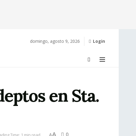
domingo, agosto 9, 2026
Login
eptos en Sta.
A
0
ding Time: 1 min read
A