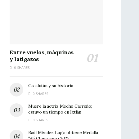
Entre vuelos, máquinas
y latigazos
0 SHARES
Cacalután y su historia
0 SHARES
Muere la actriz Meche Carreño;
estuvo un tiempo en Ixtlán
0 SHARES
Raúl Méndez Lugo obtiene Medalla
“Alí Chumacero 2025”