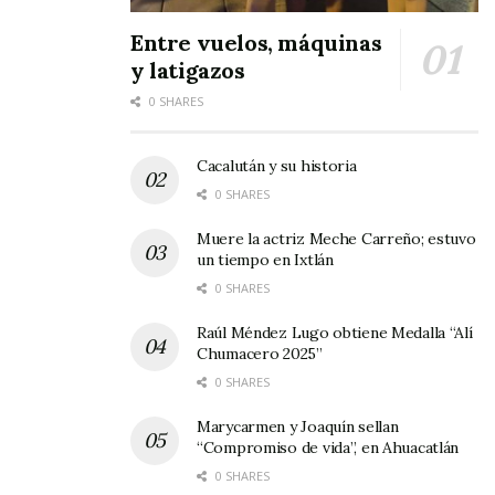
Entre vuelos, máquinas
y latigazos
0 SHARES
Cacalután y su historia
0 SHARES
Muere la actriz Meche Carreño; estuvo
un tiempo en Ixtlán
0 SHARES
Raúl Méndez Lugo obtiene Medalla “Alí
Chumacero 2025”
0 SHARES
Pepe Alvarado y Fernando Solórzano
Marycarmen y Joaquín sellan
En el caso de Ixtlán Pepe Alvarado brindó todas
“Compromiso de vida”, en Ahuacatlán
las facilidades para que la ventanilla funcione
0 SHARES