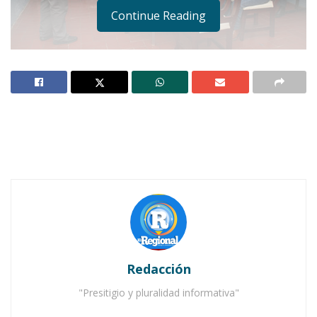
Continue Reading
Funcionarios de Jala escuchando la información de Mariana Trinitaria |
Foto: Luís Villegas
Notas Relacionadas
Ahuacatlán celebrá el día de Reyes con rosca y
chocolate
Redacción
Buena tarde taurina en Ahuacatlán
"Presitigio y pluralidad informativa"