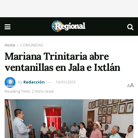
Home
COMUNIDAD
Mariana Trinitaria abre
ventanillas en Jala e Ixtlán
by
Redacción
13/01/2015
A
A
Reading Time: 2 mins read