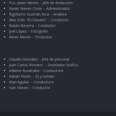
abundó, se realiza mediante los comités de
Fco. Javier Nieves ⏤ Jefe de Redacción
Xavier Nieves Cosio ⏤ Administrador.
acción ciudadana priorizando sus necesidades.
Rigoberto Guzmán Arce ⏤ Analista
Alex Solis "El Chaveto" ⏤ Conductor.
Finalmente dio a conocer que la idea de esta
Rubén Becerra ⏤ Conductor
congregación es invertir en Nayarit alrededor
Joel López ⏤ Fotógrafo
de 50 millones de pesos, de los cuales 5
Alexis Nieves ⏤ Productor
millones serán aplicados en Jala.
Claudia González ⏤ Jefa de personal
Juan Carlos Romero ⏤. Diseñador Gráfico
Adilene Ruvalcaba ⏤ Conductora
Adrián Flores ⏤ DJ y sonido.
Mari Aguilar ⏤. Conductora
Iván Nieves ⏤ Conductor