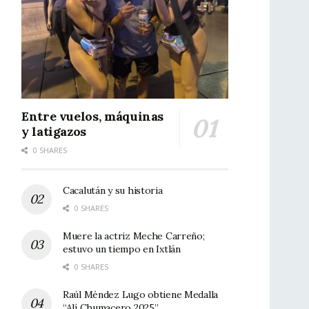
Entre vuelos, máquinas
y latigazos
0 SHARES
Cacalután y su historia
0 SHARES
Muere la actriz Meche Carreño;
estuvo un tiempo en Ixtlán
0 SHARES
Raúl Méndez Lugo obtiene Medalla
“Alí Chumacero 2025”