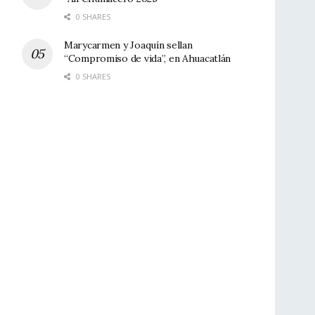
0 SHARES
Marycarmen y Joaquín sellan
“Compromiso de vida”, en Ahuacatlán
0 SHARES