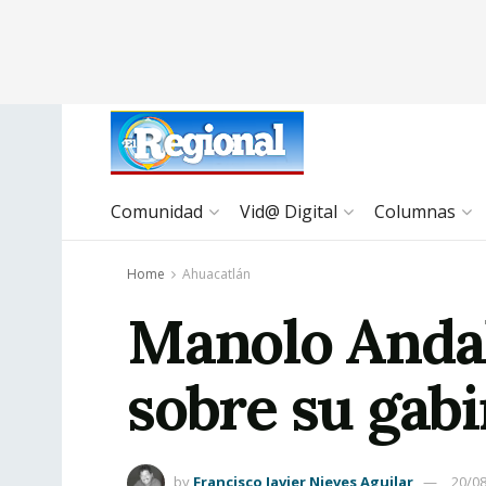
Comunidad
Vid@ Digital
Columnas
Home
Ahuacatlán
Manolo Andal
sobre su gab
by
Francisco Javier Nieves Aguilar
20/0