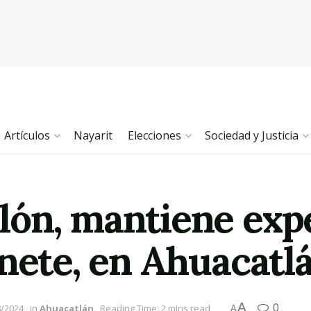
Artículos
Nayarit
Elecciones
Sociedad y Justicia
ón, mantiene expe
inete, en Ahuacatl
A
0
8/2024
in
Ahuacatlán
Reading Time: 2 mins read
A