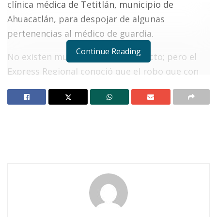
clínica médica de Tetitlán, municipio de
Ahuacatlán, para despojar de algunas
pertenencias al médico de guardia.
Continue Reading
No existen muchos datos al respecto; pero el
Express Regional conoció que el robo que con
lujo de violencia se perpetró en agravio del
doctor responsable de la clínica de Tetitlán,
ocurrió el pasado lunes por la noche.
Notas Relacionadas
Ahuacatlán celebrá el día de Reyes con rosca y
chocolate
Buena tarde taurina en Ahuacatlán