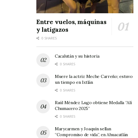
Entre vuelos, máquinas
y latigazos
0 SHARES
Cacalután y su historia
0 SHARES
Muere la actriz Meche Carreño; estuvo
un tiempo en Ixtlán
0 SHARES
Raúl Méndez Lugo obtiene Medalla “Alí
Chumacero 2025”
0 SHARES
Marycarmen y Joaquín sellan
“Compromiso de vida”, en Ahuacatlán