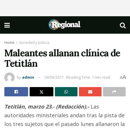
Home
Sociedad y Justicia
Maleantes allanan clínica de
Tetitlán
A
by
admin
24/03/2011
Reading Time: 1 min read
A
Tetitlán, marzo 23.- (Redacción).-
Las
autoridades ministeriales andan tras la pista de
los tres sujetos que el pasado lunes allanaron la