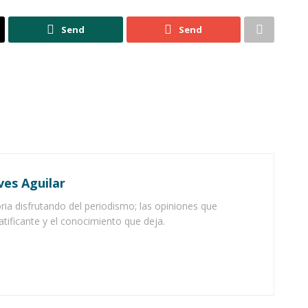
Send
Send
ves Aguilar
ia disfrutando del periodismo; las opiniones que
atificante y el conocimiento que deja.