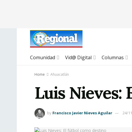
Comunidad
Vid@ Digital
Columnas
Home
Ahuacatlán
Luis Nieves: 
by
Francisco Javier Nieves Aguilar
24/1