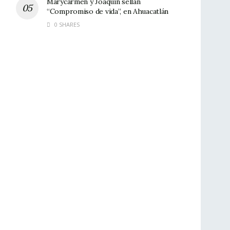
Marycarmen y Joaquín sellan
“Compromiso de vida”, en Ahuacatlán
0 SHARES