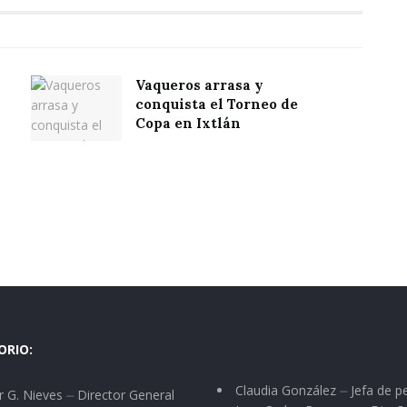
Vaqueros arrasa y
conquista el Torneo de
Copa en Ixtlán
ORIO:
Claudia González ⏤ Jefa de p
 G. Nieves ⏤ Director General