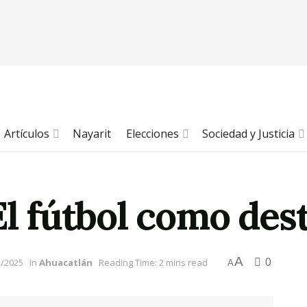
Artículos
Nayarit
Elecciones
Sociedad y Justicia
El fútbol como des
A
0
1/2025
in
Ahuacatlán
Reading Time: 2 mins read
A