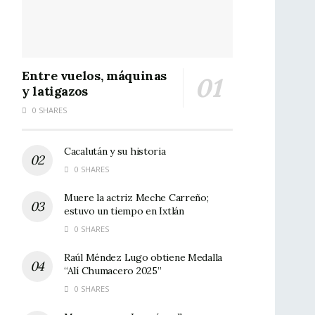
Entre vuelos, máquinas
y latigazos
0 SHARES
Cacalután y su historia
0 SHARES
Muere la actriz Meche Carreño;
estuvo un tiempo en Ixtlán
0 SHARES
Raúl Méndez Lugo obtiene Medalla
“Alí Chumacero 2025”
0 SHARES