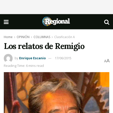
Home
OPINIÓN
COLUMNAS
Clasificación A
Los relatos de Remigio
by
Enrique Escanio
17/06/2015
A
A
Reading Time: 6 mins read