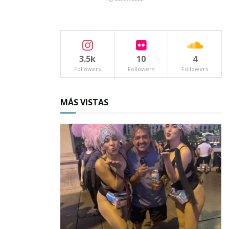
a sus hijos al nacer el nombre que coincidía con
el santoral. Remigio nace en Zoatlán a finales
del siglo XIX; en 1893 cuando el territorio de
Tepic contaba aproximadamente con 150 mil
3.5k
10
4
habitantes.
Followers
Followers
Followers
Sus ancestros abuelos o bisabuelos paternos
MÁS VISTAS
no se sabe de donde procedían, pues su
apellido es raro, poco común en la comunidad.
Tal vez llegaron con Nuño de Guzmán, que traía
hombres desde España, hombres con raíces
antediluvianas quizás provenientes de África,
con genes de esclavos por el tráfico de
personas que se daba, pues la familia de
Remigio es de piel muy morena.