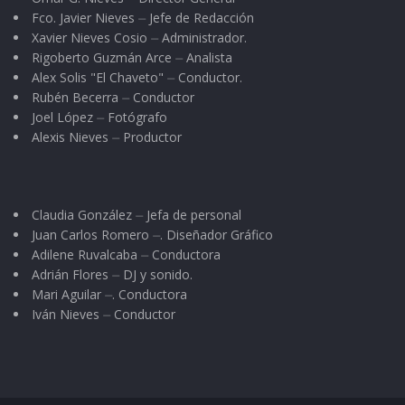
publicaciones que atacan la fe y la moral, y
Fco. Javier Nieves ⏤ Jefe de Redacción
Xavier Nieves Cosio ⏤ Administrador.
aunque con pena por tratarse de publicaciones
Rigoberto Guzmán Arce ⏤ Analista
locales, manifestamos que, en nuestro
Alex Solis "El Chaveto" ⏤ Conductor.
Rubén Becerra ⏤ Conductor
concepto bajo la expresada prohibición, están
Joel López ⏤ Fotógrafo
comprendidos La Voz de Occidente y el Obrero
Alexis Nieves ⏤ Productor
de Tepic, así como de los de afuera: El
Imparcial, El Mundo, Juan Panadero y algunos
otros de los que vocean en la plaza y calles”. En
Claudia González ⏤ Jefa de personal
dicho periódico critica de irreverente e indigno,
Juan Carlos Romero ⏤. Diseñador Gráfico
Adilene Ruvalcaba ⏤ Conductora
la obra de Amado Nervo: “Jardines interiores”.
Adrián Flores ⏤ DJ y sonido.
Mari Aguilar ⏤. Conductora
Pero no, casi no me platicaba o tal vez yo no era
Iván Nieves ⏤ Conductor
preguntón. Me vengo a enterar cuando adulto
al hurgar en la historia de nuestro estado. Él
tenía 12 años de edad cuando el primer Obispo