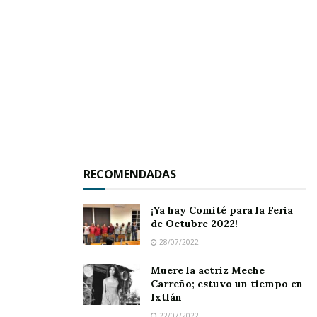
RECOMENDADAS
¡Ya hay Comité para la Feria
de Octubre 2022!
► Se llamaba remigio porque así lo establecía
28/07/2022
el santoral y no platicaba de historia, pero sí
compartía sus leyendas.
Muere la actriz Meche
Carreño; estuvo un tiempo en
Ixtlán
Se llamaba Remigio porque su papá les imponía
22/07/2022