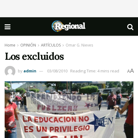
Home
OPINIÓN
ARTÍCULOS
Omar G. Nieves
Los excluidos
A
by
admin
03/08/2010
Reading Time: 4 mins read
A