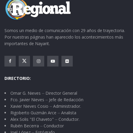
régimen de explotación.
Y cuando hablan de inseguridad pública,
desigualdad social, hambrunas, enfermedades,
Somos un medio de comunicación con 29 años de trayectoria.
problemas ecológicos y carencias educativas los
Por nuestras páginas han aparecido los acontecimientos más
neoliberales creen que se tratan de fenómenos
importantes de Nayarit.
desarticulados. Y cuando, en cambio, nosotros
concatenamos las causas y efectos con el
problema de fondo, dicen que estamos
DIRECTORIO:
“loquitos”.
En el auditorio que hoy lleva su nombre, en el
Omar G. Nieves ⏤ Director General
Fco. Javier Nieves ⏤ Jefe de Redacción
Centro Universitario de Ciencias Sociales y
Xavier Nieves Cosio ⏤ Administrador.
Humanidades de la UdeG, Salvador Allende
Rigoberto Guzmán Arce ⏤ Analista
Alex Solis "El Chaveto" ⏤ Conductor.
expresó:
Rubén Becerra ⏤ Conductor
Joel López ⏤ Fotógrafo