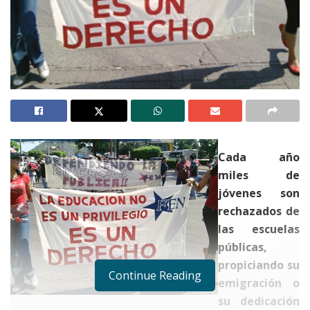
Cada año
miles de
jóvenes son
rechazados de
las escuelas
públicas,
propiciando su
Continue Reading
emigración o
su dedicación