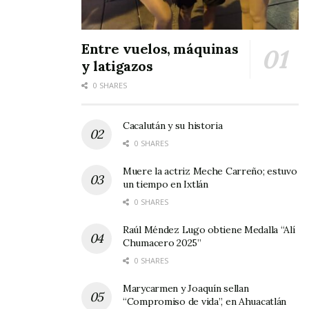
Entre vuelos, máquinas
y latigazos
0 SHARES
Cacalután y su historia
0 SHARES
Muere la actriz Meche Carreño; estuvo
un tiempo en Ixtlán
0 SHARES
Raúl Méndez Lugo obtiene Medalla “Alí
Chumacero 2025”
0 SHARES
Marycarmen y Joaquín sellan
“Compromiso de vida”, en Ahuacatlán