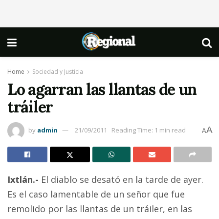
Home
Sociedad y Justicia
Lo agarran las llantas de un
tráiler
A
by
admin
21/09/2011
Reading Time: 1 min read
A
Ixtlán.-
El diablo se desató en la tarde de ayer.
Es el caso lamentable de un señor que fue
remolido por las llantas de un tráiler, en las