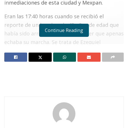
inmediaciones de esta ciudad y Mexpan.
Eran las 17:40 horas cuando se recibió el
reporte de un hombre de 43 años de edad que
Continue Reading
había sido arremetido por un tráiler que apenas
echaba su marcha. Se trata de Ezequiel
Guamenos García, quien sólo se sabe provenía
del Estado de México.
Notas Relacionadas
Ahuacatlán celebrá el día de Reyes con rosca y
chocolate
Buena tarde taurina en Ahuacatlán
Ezequiel se encontraba en la parte superior de