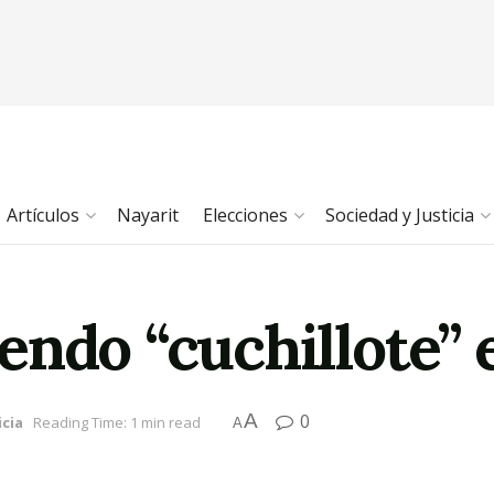
Artículos
Nayarit
Elecciones
Sociedad y Justicia
ndo “cuchillote” e
A
0
icia
Reading Time: 1 min read
A