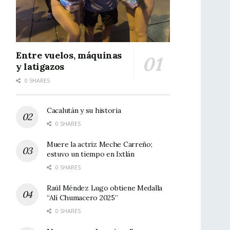
Entre vuelos, máquinas
y latigazos
0 SHARES
Cacalután y su historia
0 SHARES
Muere la actriz Meche Carreño;
estuvo un tiempo en Ixtlán
0 SHARES
Raúl Méndez Lugo obtiene Medalla
“Alí Chumacero 2025”
0 SHARES