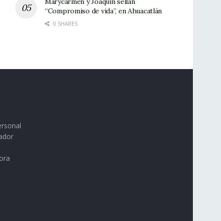
Marycarmen y Joaquín sellan
“Compromiso de vida”, en Ahuacatlán
0 SHARES
ersonal
ador
ora