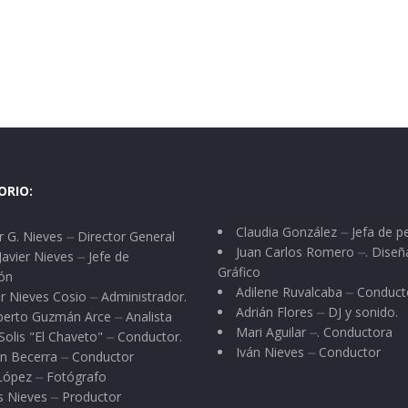
ORIO:
Claudia González ⏤ Jefa de p
 G. Nieves ⏤ Director General
Juan Carlos Romero ⏤. Diseñ
Javier Nieves ⏤ Jefe de
Gráfico
ón
Adilene Ruvalcaba ⏤ Conduct
r Nieves Cosio ⏤ Administrador.
Adrián Flores ⏤ DJ y sonido.
berto Guzmán Arce ⏤ Analista
Mari Aguilar ⏤. Conductora
Solis "El Chaveto" ⏤ Conductor.
Iván Nieves ⏤ Conductor
n Becerra ⏤ Conductor
 López ⏤ Fotógrafo
s Nieves ⏤ Productor