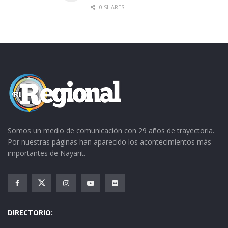
Luis Emilio González Macías se trasladó
0 SHARES
posteriormente hacia la comunidad de La Gloria
a efecto de entregar suero antialacránico y
medicamentos para diabéticos e hipertensos.
Somos un medio de comunicación con 29 años de trayectoria.
Por nuestras páginas han aparecido los acontecimientos más
importantes de Nayarit.
DIRECTORIO: