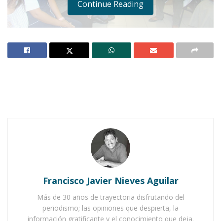
Continue Reading
Notas Relacionadas
Ahuacatlán celebrá el día de Reyes con rosca y
chocolate
Buena tarde taurina en Ahuacatlán
Francisco Javier Nieves Aguilar
Más de 30 años de trayectoria disfrutando del
periodismo; las opiniones que despierta, la
información gratificante y el conocimiento que deja.