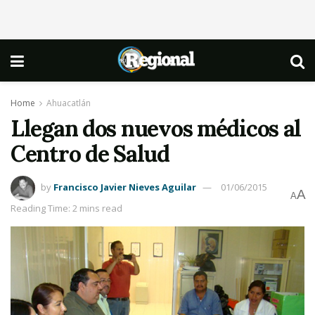
Home
Ahuacatlán
Llegan dos nuevos médicos al
Centro de Salud
by
Francisco Javier Nieves Aguilar
01/06/2015
A
A
Reading Time: 2 mins read