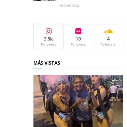
22/07/2022
Parte de esto tiene qué ver con la
vacante que
había dejado la doctora Isabel Rodríguez,
fallecida en días recientes, pero también para
saldar el déficit que existe en el nosocomio.
3.5k
10
4
Followers
Followers
Followers
MÁS VISTAS
Dos profesionistas de la salud jóvenes y con muchas
ganas de trabajar se incorporan al Centro de Salud