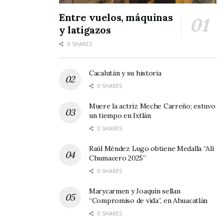
Entre vuelos, máquinas
y latigazos
0 SHARES
Cacalután y su historia
0 SHARES
Muere la actriz Meche Carreño; estuvo
un tiempo en Ixtlán
0 SHARES
Raúl Méndez Lugo obtiene Medalla “Alí
Chumacero 2025”
0 SHARES
Marycarmen y Joaquín sellan
“Compromiso de vida”, en Ahuacatlán
0 SHARES