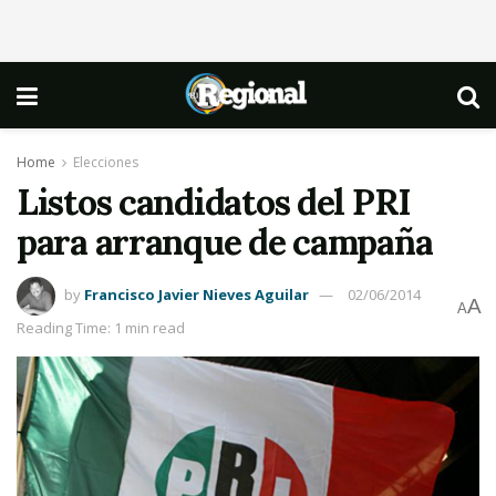
Home
Elecciones
Listos candidatos del PRI
para arranque de campaña
by
Francisco Javier Nieves Aguilar
02/06/2014
A
A
Reading Time: 1 min read