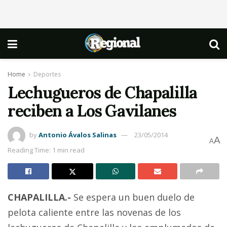
Home
Deportes
Lechugueros de Chapalilla
reciben a Los Gavilanes
by
Antonio Ávalos Salinas
23/05/2014
A
A
Reading Time: 1 min read
CHAPALILLA.-
Se espera un buen duelo de
pelota caliente entre las novenas de los