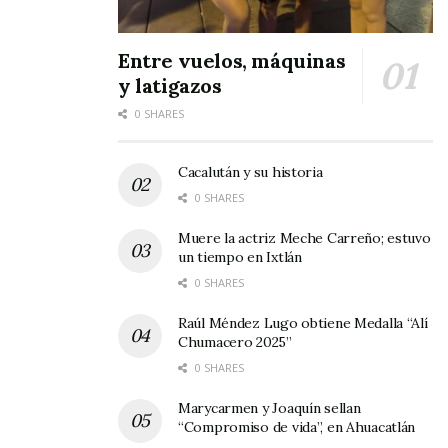
Entre vuelos, máquinas
y latigazos
0 SHARES
Cacalután y su historia
0 SHARES
Muere la actriz Meche Carreño; estuvo
un tiempo en Ixtlán
0 SHARES
Raúl Méndez Lugo obtiene Medalla “Alí
Chumacero 2025”
0 SHARES
Marycarmen y Joaquín sellan
“Compromiso de vida”, en Ahuacatlán