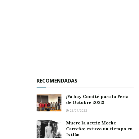
Jala.
Se espera el arribo de los espectadores que son
piezas claves para el desarrollo de los partidos
que siempre acaparan la atención de los
conocedores. Suerte y que ganen los mejores.
RECOMENDADAS
¡Ya hay Comité para la Feria
de Octubre 2022!
28/07/2022
Muere la actriz Meche
Carreño; estuvo un tiempo en
Ixtlán