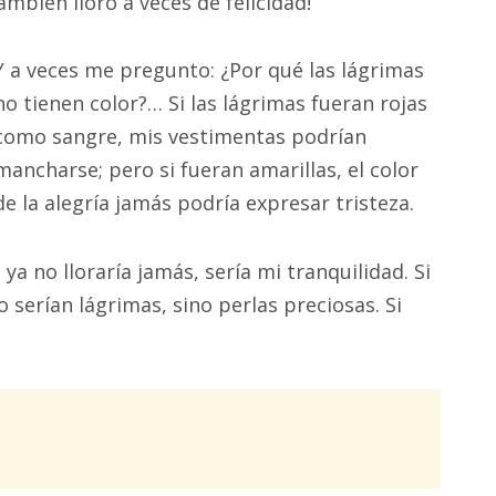
también lloro a veces de felicidad!
Y a veces me pregunto: ¿Por qué las lágrimas
no tienen color?… Si las lágrimas fueran rojas
como sangre, mis vestimentas podrían
mancharse; pero si fueran amarillas, el color
de la alegría jamás podría expresar tristeza.
, ya no lloraría jamás, sería mi tranquilidad. Si
 serían lágrimas, sino perlas preciosas. Si