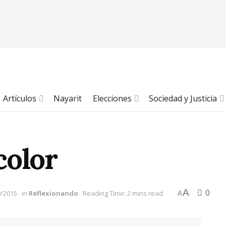
Artículos
Nayarit
Elecciones
Sociedad y Justicia
color
A
0
9/2015
in
Reflexionando
Reading Time: 2 mins read
A