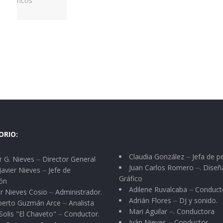
ORIO:
Claudia González ⏤ Jefa de p
 G. Nieves ⏤ Director General
Juan Carlos Romero ⏤. Diseñ
Javier Nieves ⏤ Jefe de
Gráfico
ón
Adilene Ruvalcaba ⏤ Conduct
r Nieves Cosio ⏤ Administrador.
Adrián Flores ⏤ DJ y sonido.
berto Guzmán Arce ⏤ Analista
Mari Aguilar ⏤. Conductora
Solis "El Chaveto" ⏤ Conductor.
Iván Nieves ⏤ Conductor