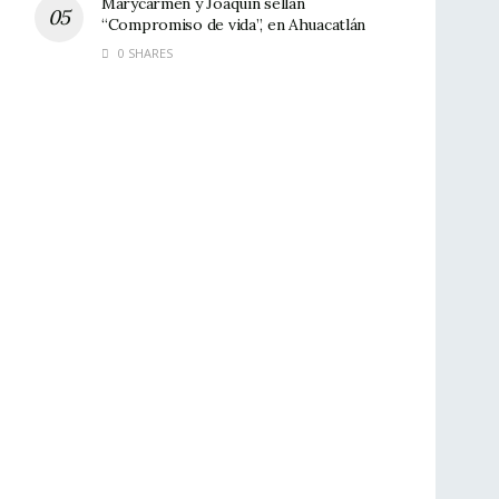
Marycarmen y Joaquín sellan
“Compromiso de vida”, en Ahuacatlán
0 SHARES