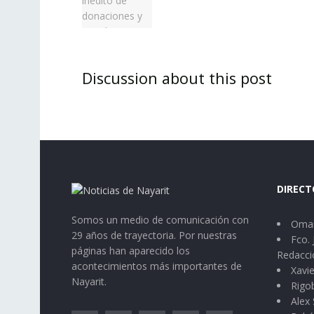
Discussion about this post
DIRECT
Somos un medio de comunicación con
Omar
29 años de trayectoria. Por nuestras
Fco. 
páginas han aparecido los
Redacci
acontecimientos más importantes de
Xavie
Nayarit.
Rigo
Alex 