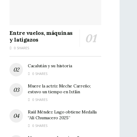
Entre vuelos, máquinas
y latigazos
0 SHARES
Cacalután y su historia
0 SHARES
Muere la actriz Meche Carreño;
estuvo un tiempo en Ixtlán
0 SHARES
Raúl Méndez Lugo obtiene Medalla
“Alí Chumacero 2025”
0 SHARES