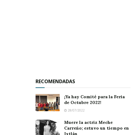
la semana pasada, pero hasta el momento no
se tienen pistas ni tampoco se ha sabido nada
de la identidad de los malandrines.
Sin embargo, existen sospechas de algunos
chamacos –bueno, no tan chamacos—que
acostumbran rondar por la colonia Benito
Juárez; aunque la policía ya investiga.
RECOMENDADAS
¡Ya hay Comité para la Feria
de Octubre 2022!
28/07/2022
Muere la actriz Meche
Carreño; estuvo un tiempo en
Ixtlán