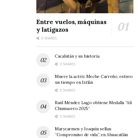
Entre vuelos, máquinas
y latigazos
0 SHARES
Cacalután y su historia
0 SHARES
Muere la actriz Meche Carreño; estuvo
un tiempo en Ixtlán
0 SHARES
Raúl Méndez Lugo obtiene Medalla “Alí
Chumacero 2025”
0 SHARES
Marycarmen y Joaquín sellan
“Compromiso de vida”, en Ahuacatlán