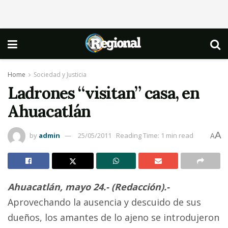
Home
Sociedad y Justicia
Ladrones “visitan” casa, en
Ahuacatlán
A
by
admin
25/05/2011
Reading Time: 1 min read
A
Ahuacatlán, mayo 24.- (Redacción).-
Aprovechando la ausencia y descuido de sus
dueños, los amantes de lo ajeno se introdujeron