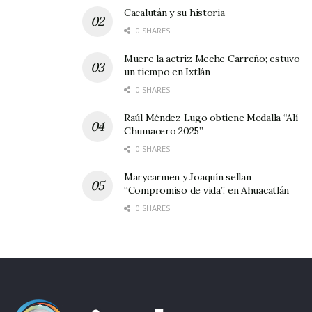
Cacalután y su historia
Autoridades e instituciones corrompidas;
0 SHARES
Muere la actriz Meche Carreño; estuvo
el subsuelo del país es un panteón.
un tiempo en Ixtlán
0 SHARES
Raúl Méndez Lugo obtiene Medalla “Alí
Catrina no surgen las sátiras rimas
Chumacero 2025”
0 SHARES
aunque lo escrito suene simplón,
Marycarmen y Joaquín sellan
“Compromiso de vida”, en Ahuacatlán
Hay luto en el alma, y lastima…
0 SHARES
Da rabia, impotencia a lo cabrón.
Muertos algunos jóvenes normalistas;