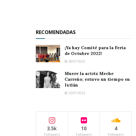
ni para remedos de poesía.
RECOMENDADAS
El mundo es bomba de tiempo;
¡Ya hay Comité para la Feria
Lo aniquilamos, lo destruimos.
de Octubre 2022!
28/07/2022
Guerras que interrumpes silencios
Muere la actriz Meche
Carreño; estuvo un tiempo en
Alá, Jehová y… sólo son testigos.
Ixtlán
22/07/2022
Y nuestros criollos gobernantes,
políticos, senadores y diputados
3.5k
10
4
Followers
Followers
Followers