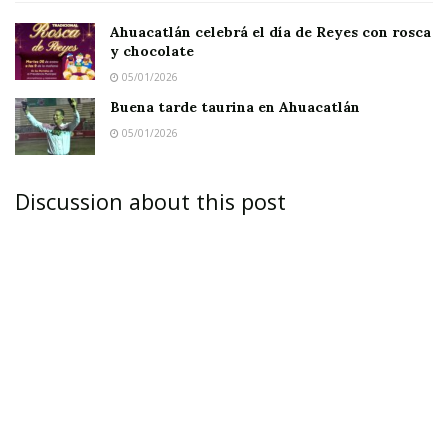
Ahuacatlán celebrá el día de Reyes con rosca
y chocolate
05/01/2026
Heme aquí nuevamente
Buena tarde taurina en Ahuacatlán
05/01/2026
por estos bonitos lugares.
Como cada año estoy presente
Discussion about this post
para lo que gustes y mandes.
Bienvenida señora Catrina;
se le recibe con pleitesía,
el ánimo no está para rimas,