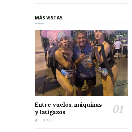
con sus reformas aberrantes,
a nuestro país quieren mutilarlo.
MÁS VISTAS
A quien les pisan un callo lo callan,
Si los jóvenes piden cambios,
agresiones en vez de dialogo;
En vez de cátedra, la muerte hallan.
Entre vuelos, máquinas
y latigazos
La corrupción hasta el tuétano metida;
0 SHARES
es la causa de muerte y destrucción,