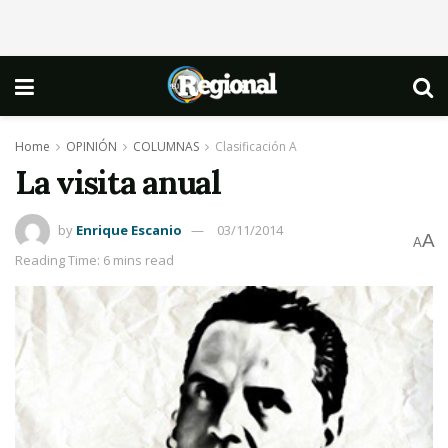
Home
OPINIÓN
COLUMNAS
Clasificación A
La visita anual
by
Enrique Escanio
03/11/2014
A
A
Reading Time: 6 mins read