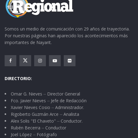
o heridos y muchos desaparecidos…
En cambio múltiples fosas comunes
Somos un medio de comunicación con 29 años de trayectoria.
Por nuestras páginas han aparecido los acontecimientos más
Esto duele y la piel se eriza…
importantes de Nayarit.
¡Ay! autoridades valemadristas
Al dolor humano son inmunes.
DIRECTORIO:
Omar G. Nieves ⏤ Director General
—“Escanio, cultural y tradición,
Fco. Javier Nieves ⏤ Jefe de Redacción
Xavier Nieves Cosio ⏤ Administrador.
de cada año es calaverear….
Rigoberto Guzmán Arce ⏤ Analista
Alex Solis "El Chaveto" ⏤ Conductor.
—Si Catrina, pero no hay inspiración.
Rubén Becerra ⏤ Conductor
Joel López ⏤ Fotógrafo