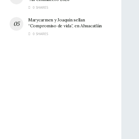
0 SHARES
Marycarmen y Joaquín sellan
“Compromiso de vida”, en Ahuacatlán
0 SHARES