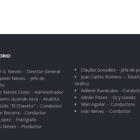
ORIO:
Claudia González ⏤ Jefa de p
 G. Nieves ⏤ Director General
Juan Carlos Romero ⏤. Diseñ
Javier Nieves ⏤ Jefe de
Gráfico
ón
Adilene Ruvalcaba ⏤ Conduct
r Nieves Cosio ⏤ Administrador.
Adrián Flores ⏤ DJ y sonido.
berto Guzmán Arce ⏤ Analista
Mari Aguilar ⏤. Conductora
Solis "El Chaveto" ⏤ Conductor.
Iván Nieves ⏤ Conductor
n Becerra ⏤ Conductor
 López ⏤ Fotógrafo
s Nieves ⏤ Productor