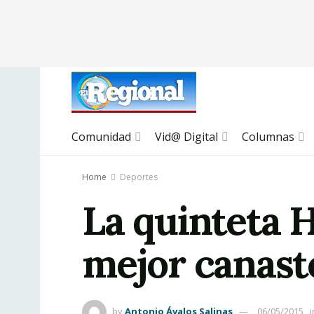
Comunidad
Vid@ Digital
Columnas
Home
Deportes
La quinteta H
mejor canast
by
Antonio Ávalos Salinas
06/05/2015
i