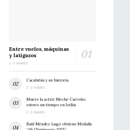
Entre vuelos, máquinas
y latigazos
0 SHARES
Cacalután y su historia
0 SHARES
Muere la actriz Meche Carreño;
estuvo un tiempo en Ixtlán
0 SHARES
Raúl Méndez Lugo obtiene Medalla
“Alí Chumacero 2025”