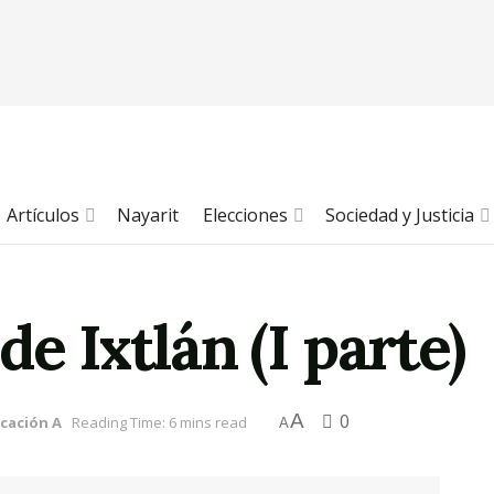
Artículos
Nayarit
Elecciones
Sociedad y Justicia
e Ixtlán (I parte)
A
0
icación A
Reading Time: 6 mins read
A