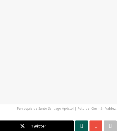
Parroquia de Santo Santiago Apóstol | Foto de: Germán Valdez.
Twitter