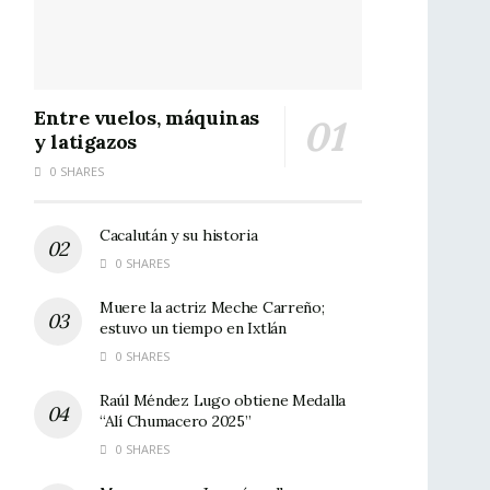
Entre vuelos, máquinas
y latigazos
0 SHARES
Cacalután y su historia
0 SHARES
Muere la actriz Meche Carreño;
estuvo un tiempo en Ixtlán
0 SHARES
Raúl Méndez Lugo obtiene Medalla
“Alí Chumacero 2025”
0 SHARES