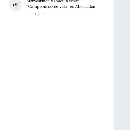
Marycarmen y Joaquín sellan
“Compromiso de vida”, en Ahuacatlán
0 SHARES