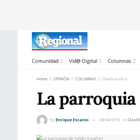
Comunidad
Vid@ Digital
Columnas
Home
OPINIÓN
COLUMNAS
Clasificación A
La parroquia d
by
Enrique Escanio
08/04/2015
in
Clasif