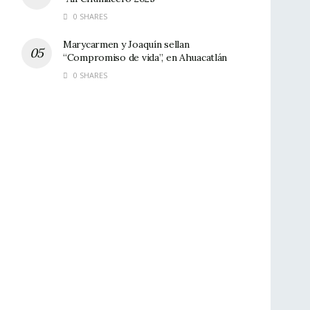
0 SHARES
Marycarmen y Joaquín sellan
“Compromiso de vida”, en Ahuacatlán
0 SHARES