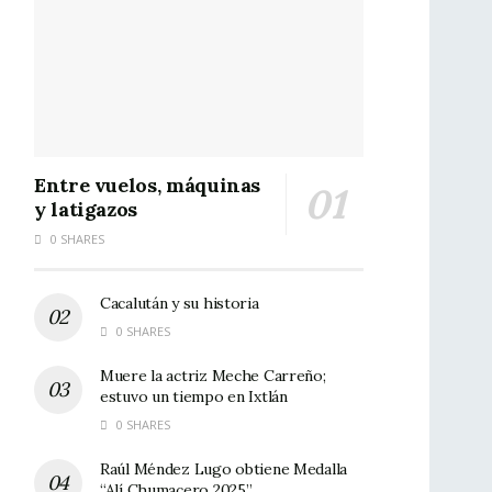
Entre vuelos, máquinas
y latigazos
0 SHARES
Cacalután y su historia
0 SHARES
Muere la actriz Meche Carreño;
estuvo un tiempo en Ixtlán
0 SHARES
Raúl Méndez Lugo obtiene Medalla
“Alí Chumacero 2025”