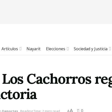
Artículos
Nayarit
Elecciones
Sociedad y Justicia
 Los Cachorros reg
ictoria
A
0
n
Deportes
Reading Time: 2 mins read
A