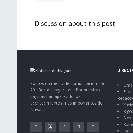
Discussion about this post
DIRECT
Somos un medio de comunicación con
Omar
29 años de trayectoria. Por nuestras
Fco. 
páginas han aparecido los
Redacci
acontecimientos más importantes de
Xavie
Nayarit.
Rigo
Alex 
Rubé
Joel