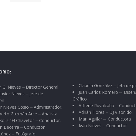
ORIO:
Claudia González ⏤ Jefa de p
 G. Nieves ⏤ Director General
Juan Carlos Romero ⏤. Diseñ
Javier Nieves ⏤ Jefe de
Gráfico
ón
Adilene Ruvalcaba ⏤ Conduct
r Nieves Cosio ⏤ Administrador.
Adrián Flores ⏤ DJ y sonido.
berto Guzmán Arce ⏤ Analista
Mari Aguilar ⏤. Conductora
Solis "El Chaveto" ⏤ Conductor.
Iván Nieves ⏤ Conductor
n Becerra ⏤ Conductor
 López ⏤ Fotógrafo