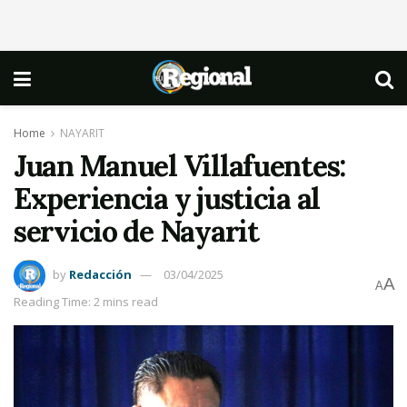
Home
NAYARIT
Juan Manuel Villafuentes:
Experiencia y justicia al
servicio de Nayarit
by
Redacción
03/04/2025
A
A
Reading Time: 2 mins read