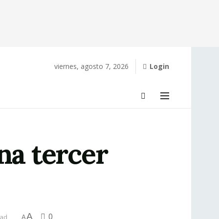
viernes, agosto 7, 2026
Login
na tercer
A
0
ead
A