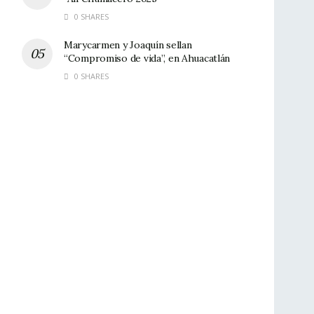
0 SHARES
Marycarmen y Joaquín sellan
“Compromiso de vida”, en Ahuacatlán
0 SHARES