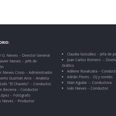
ORIO:
Claudia González ⏤ Jefa de p
 G. Nieves ⏤ Director General
Juan Carlos Romero ⏤. Diseñ
Javier Nieves ⏤ Jefe de
Gráfico
ón
Adilene Ruvalcaba ⏤ Conduct
r Nieves Cosio ⏤ Administrador.
Adrián Flores ⏤ DJ y sonido.
berto Guzmán Arce ⏤ Analista
Mari Aguilar ⏤. Conductora
Solis "El Chaveto" ⏤ Conductor.
Iván Nieves ⏤ Conductor
n Becerra ⏤ Conductor
 López ⏤ Fotógrafo
s Nieves ⏤ Productor