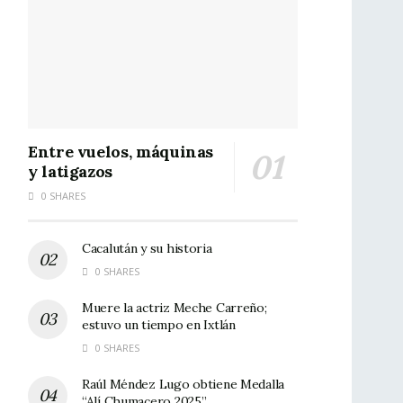
Entre vuelos, máquinas
y latigazos
0 SHARES
Cacalután y su historia
0 SHARES
Muere la actriz Meche Carreño;
estuvo un tiempo en Ixtlán
0 SHARES
Raúl Méndez Lugo obtiene Medalla
“Alí Chumacero 2025”