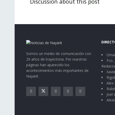
Discussion about this post
DIRECT
Somos un medio de comunicación con
Omar
29 años de trayectoria. Por nuestras
Fco. 
páginas han aparecido los
Redacci
acontecimientos más importantes de
Xavie
Nayarit.
Rigo
Alex 
Rubé
Joel
Alexi