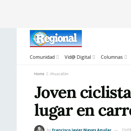
Comunidad
Vid@ Digital
Columnas
Home
Ahuacatlán
Joven ciclist
lugar en carr
by
Francisco Javier Nieves Aguilar
23/0