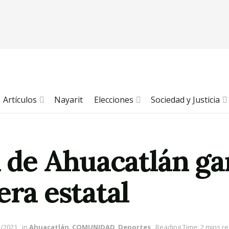
Artículos
Nayarit
Elecciones
Sociedad y Justicia
a de Ahuacatlán ga
era estatal
3/2021
in
Ahuacatlán
,
COMUNIDAD
,
Deportes
Reading Time: 2 mins r