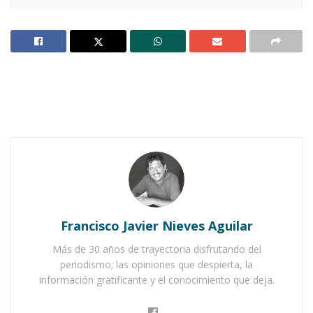
No Content Available
L
as instalaciones del
CODECO
, ubicadas
en la calle Manzano No. 18 de la
colonia López Portillo, serán este
martes el punto de encuentro para la
Jornada
del Bienestar
, un espacio pensado para
atender a las familias de Ixtlán.
La cita es el
25 de noviembre
, de
9 de la
Francisco Javier Nieves Aguilar
mañana a 2 de la tarde
.
Más de 30 años de trayectoria disfrutando del
periodismo; las opiniones que despierta, la
información gratificante y el conocimiento que deja.