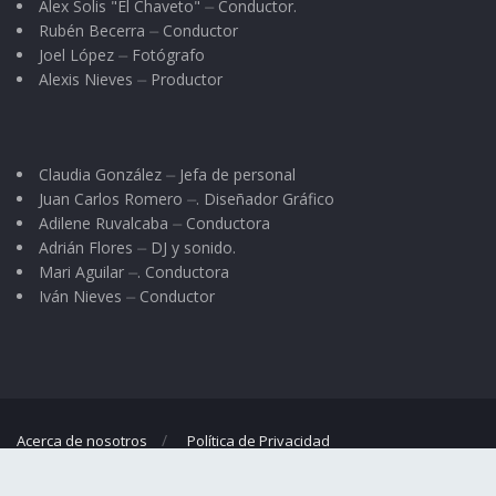
Alex Solis "El Chaveto" ⏤ Conductor.
Rubén Becerra ⏤ Conductor
Joel López ⏤ Fotógrafo
Alexis Nieves ⏤ Productor
Claudia González ⏤ Jefa de personal
Juan Carlos Romero ⏤. Diseñador Gráfico
Adilene Ruvalcaba ⏤ Conductora
Adrián Flores ⏤ DJ y sonido.
Mari Aguilar ⏤. Conductora
Iván Nieves ⏤ Conductor
Acerca de nosotros
Política de Privacidad
© 2023
El Regional
- Portal de noticias propiedad de
Omar G. Nieves
.