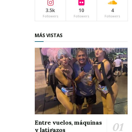
Es una oferta amplia. Variada. Útil. Una
oportunidad que no deben dejar pasar los
3.5k
10
4
Followers
Followers
Followers
ixtlenses.
La actividad es organizada de manera conjunta por el
MÁS VISTAS
gobierno de Ixtlán
y el
gobierno del estado
, con el
propósito de acercar servicios que mejoren la calidad de
vida de toda la comunidad.
Tags:
Jornada del Bienestar
Entre vuelos, máquinas
y latigazos