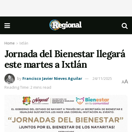
Home
Ixtlán
Jornada del Bienestar llegará
este martes a Ixtlán
by
Francisco Javier Nieves Aguilar
24/11/2025
A
A
Reading Time: 2 mins read