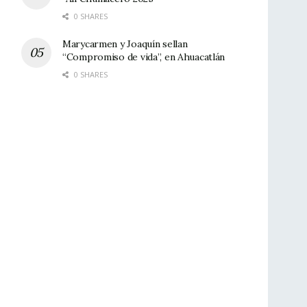
0 SHARES
Marycarmen y Joaquín sellan
“Compromiso de vida”, en Ahuacatlán
0 SHARES