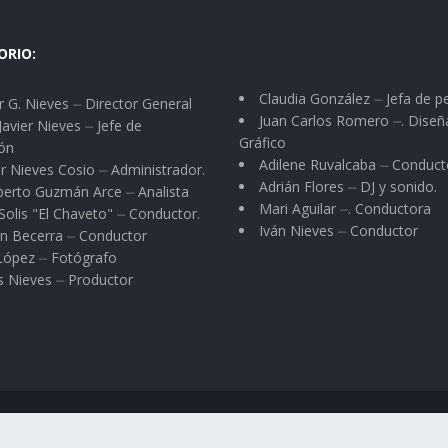
ORIO:
Claudia González ⏤ Jefa de p
 G. Nieves ⏤ Director General
Juan Carlos Romero ⏤. Diseñ
Javier Nieves ⏤ Jefe de
Gráfico
ón
Adilene Ruvalcaba ⏤ Conduct
r Nieves Cosio ⏤ Administrador.
Adrián Flores ⏤ DJ y sonido.
berto Guzmán Arce ⏤ Analista
Mari Aguilar ⏤. Conductora
Solis "El Chaveto" ⏤ Conductor.
Iván Nieves ⏤ Conductor
n Becerra ⏤ Conductor
 López ⏤ Fotógrafo
s Nieves ⏤ Productor
 Nieves
.