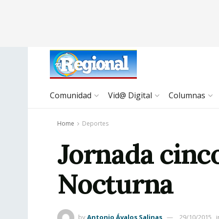
Comunidad
Vid@ Digital
Columnas
Home
Deportes
Jornada cinco 
Nocturna
by
Antonio Ávalos Salinas
29/10/2015
i