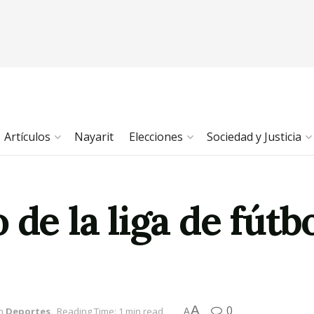
Artículos
Nayarit
Elecciones
Sociedad y Justicia
de la liga de fútbo
A
0
n
Deportes
Reading Time: 1 min read
A