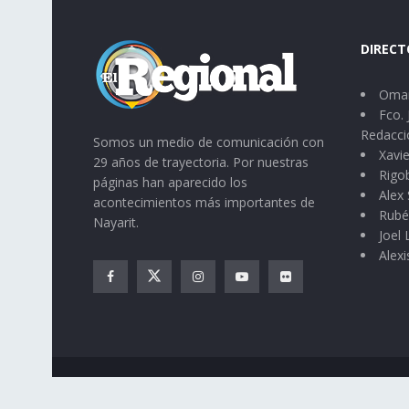
DIRECT
Omar
Fco. 
Redacci
Somos un medio de comunicación con
Xavie
29 años de trayectoria. Por nuestras
Rigo
páginas han aparecido los
Alex 
acontecimientos más importantes de
Rubé
Nayarit.
Joel
Alexi
© 2023
El Regional
- Portal de noticias propiedad de
Omar G.