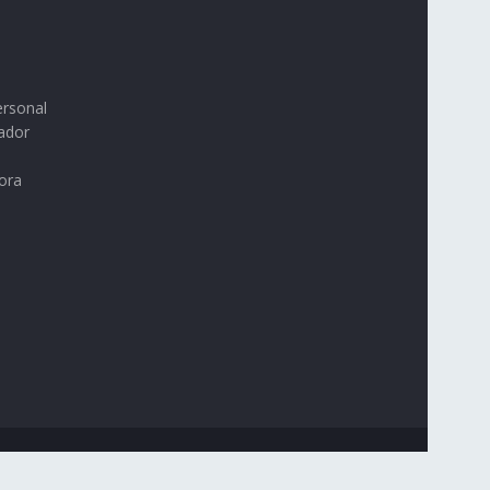
ersonal
ador
ora
Acerca de nosotros
Política de Privacidad