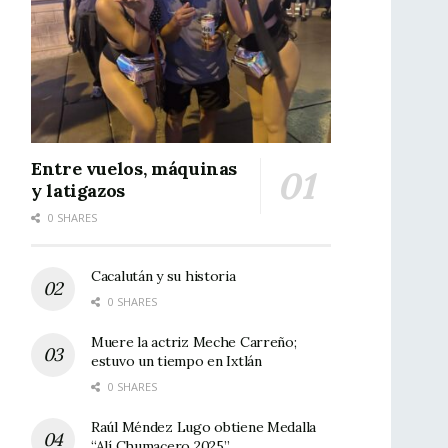
Entre vuelos, máquinas
y latigazos
0 SHARES
Cacalután y su historia
0 SHARES
Muere la actriz Meche Carreño;
estuvo un tiempo en Ixtlán
0 SHARES
Raúl Méndez Lugo obtiene Medalla
“Alí Chumacero 2025”