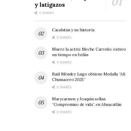
alguna, y que dicha arteria, beneficia no solo a
y latigazos
la cabecera, sino a todo el municipio; e indicó
0 SHARES
que el alcalde trabaja para que la avenida esté
iluminada.
Cacalután y su historia
0 SHARES
Muere la actriz Meche Carreño; estuvo
un tiempo en Ixtlán
0 SHARES
Raúl Méndez Lugo obtiene Medalla “Alí
Chumacero 2025”
0 SHARES
Marycarmen y Joaquín sellan
“Compromiso de vida”, en Ahuacatlán
0 SHARES