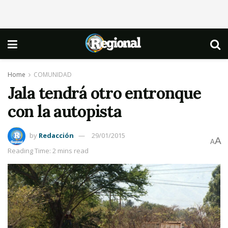
Home
COMUNIDAD
Jala tendrá otro entronque
con la autopista
by
Redacción
29/01/2015
A
A
Reading Time: 2 mins read