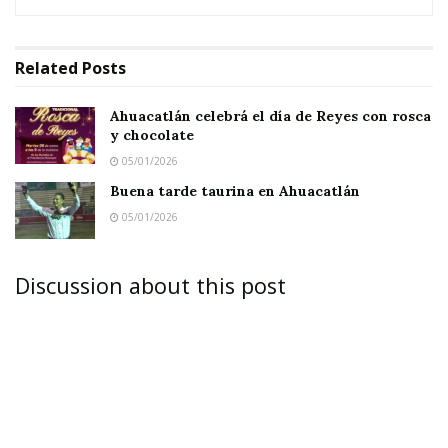
Related
Posts
Ahuacatlán celebrá el día de Reyes con rosca
y chocolate
05/01/2026
Buena tarde taurina en Ahuacatlán
05/01/2026
Discussion about this post
JALA.-
Por instrucciones del presidente
municipal, Mario Alberto Villarreal Cambero, y
con la presencia de la representante jurídico,
María del Refugio Mendiola, así como de los