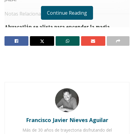
Continue Reading
Notas Relacionadas
Ahuacatlán se alista para encender la magia
navideña
Santa María del Oro Enciende la Magia de la
Navidad con su Festival 2024
L
a magia de la
Navidad
se apoderó de
las calles de
Jala Pueblo Mágico
,
donde sus habitantes disfrutaron de
un fin de semana inolvidable con el
desfile
navideño
y el
encendido de luces
en el corazón
de la localidad.
Francisco Javier Nieves Aguilar
El desfile, que recorrió las principales calles del
Más de 30 años de trayectoria disfrutando del