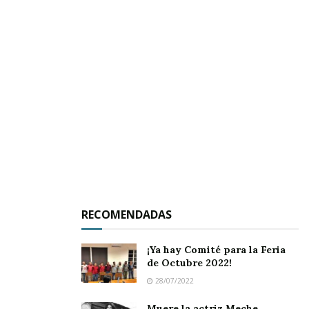
El momento más esperado llegó con
el
encendido de luces
en el
centro de Jala
, que
ahora luce espectacular gracias a su
RECOMENDADAS
cuidadosa
decoración navideña
, convirtiendo la
localidad en un destino perfecto para pasear y
¡Ya hay Comité para la Feria
disfrutar del espíritu de la temporada.
de Octubre 2022!
28/07/2022
Este evento reafirma el encanto de Jala como
Muere la actriz Meche