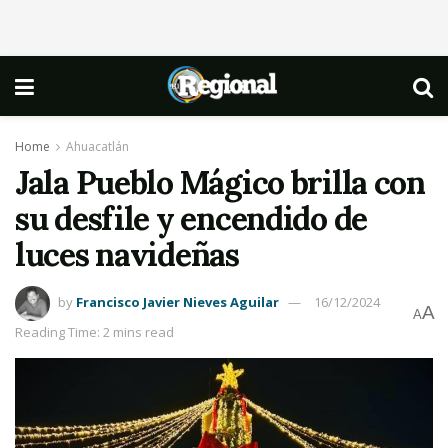
Home
Ahuacatlán
Jala Pueblo Mágico brilla con
su desfile y encendido de
luces navideñas
by
Francisco Javier Nieves Aguilar
16/12/2024
A
A
Reading Time: 2 mins read