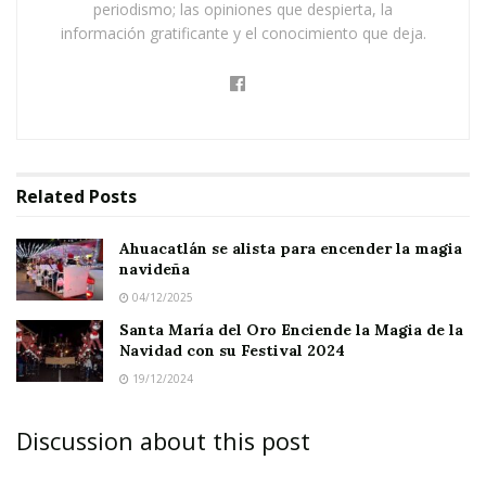
periodismo; las opiniones que despierta, la
poblado, reunió a
decenas de
información gratificante y el conocimiento que deja.
participantes
que llenaron de alegría y color el
evento, acompañados de
tradicionales
villancicos
que resonaron en cada
rincón.
Related
Posts
Ahuacatlán se alista para encender la magia
navideña
Los colores
rojo
y
blanco
predominaron, dando
04/12/2025
vida a una celebración que captó la atención y el
Santa María del Oro Enciende la Magia de la
entusiasmo de toda la población.
Navidad con su Festival 2024
19/12/2024
Discussion about this post