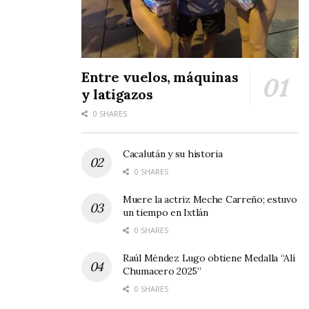
Entre vuelos, máquinas
y latigazos
0 SHARES
Cacalután y su historia
0 SHARES
Muere la actriz Meche Carreño; estuvo
un tiempo en Ixtlán
0 SHARES
Raúl Méndez Lugo obtiene Medalla “Alí
Chumacero 2025”
0 SHARES